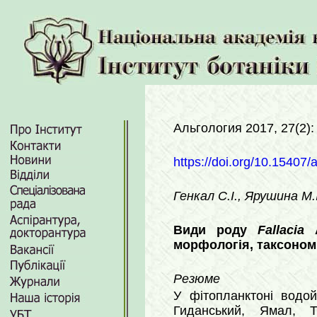
Альгология 2017, 27(2):
https://doi.org/10.15407/
Генкал С.І., Ярушина М.І
Види роду
Fallacia
A
морфологія, таксоном
Резюме
У фітопланктоні водой
Гиданський, Ямал, Т