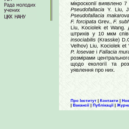
мікроскопії виявлено 7
Pseudofallacia
Y. Liu, J
Pseudofallacia makarov
F. forcipata
Grev.,
F. sub
Liu, Kociolek et Wang.
штрихів у 10 мкм спі
insociabilis
(Krasske) D.
Velhov) Liu, Kociolek 
P. losevae
і
Fallacia mur
розмірами центральног
щодо екології та ро
уявлення про них.
Про Інститут
|
Контакти
|
Но
|
Вакансії
|
Публікації
|
Журн