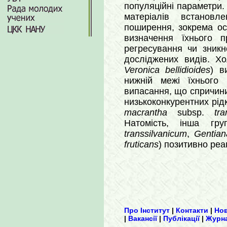
популяційні параметри. 
матеріалів встановле
поширення, зокрема ос
визначення їхнього п
регресування чи зникн
досліджених видів. Хо
Veronica bellidioides
) в
нижній межі їхнього
випасання, що спричинил
низькоконкурентних рідк
macrantha
subsp.
tra
Натомість, інша гру
transsilvanicum
,
Gentian
fruticans
) позитивно реа
Про Інститут
|
Контакти
|
Но
|
Вакансії
|
Публікації
|
Журн