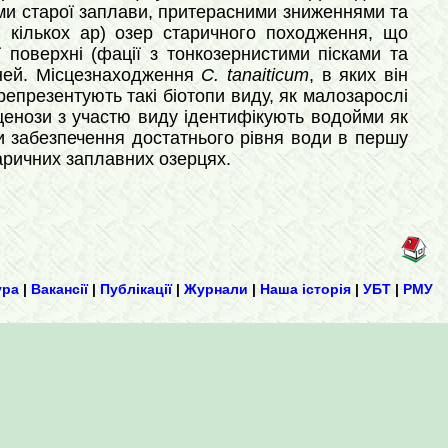
и старої заплави, притерасними зниженнями та
кількох ар) озер старичного походження, що
поверхні (фації з тонкозернистими пісками та
еней. Місцезнаходження
С. tanaiticum
, в яких він
 репрезентують такі біотопи виду, як малозарослі
енози з участю виду ідентифікують водойми як
 забезпечення достатнього рівня води в першу
аричних заплавних озерцях.
ура
|
Вакансії
|
Публікації
|
Журнали
|
Наша історія
|
УБТ
|
РМУ