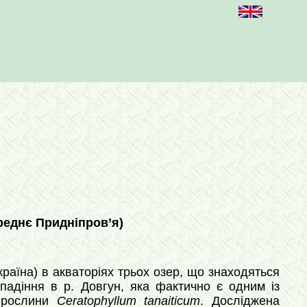
ереднє Придніпров’я)
Україна) в акваторіях трьох озер, що знаходяться
 впадіння в р. Довгун, яка фактично є одним із
ї рослини
Сeratophyllum tanaiticum
. Досліджена