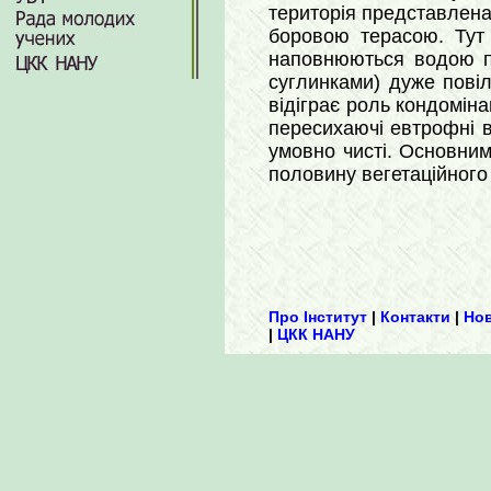
територія представлен
боровою терасою. Тут
наповнюються водою пі
суглинками) дуже повіл
відіграє роль кондоміна
пересихаючі евтрофні 
умовно чисті. Основни
половину вегетаційного
Про Інститут
|
Контакти
|
Но
|
ЦКК НАНУ