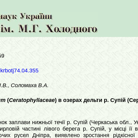
59
ukrbotj74.04.355
.В., Соломаха В.А.
um
(
Ceratophyllaceae
) в озерах дельти р. Супій (С
ок заплави нижньої течії р. Супій (Черкаська обл., 
ирловій частині лівого берега р. Супій, у місці її
ючих русел Дніпра, виявлено зростання рідкісно