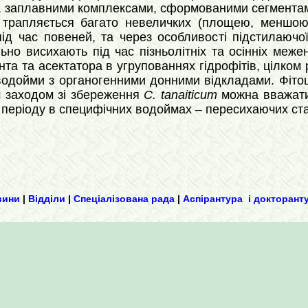
а заплавними комплексами, сформованими сегментам
 трапляється багато невеличких (площею, меншою 
д час повеней, та через особливості підстилаючої 
ьно висихають під час пізньолітніх та осінніх меж
нта та асектатора в угрупованнях гідрофітів, цілком
водойми з органогенними донними відкладами. Фітоц
м заходом зі збереження
С. tanaiticum
можна вважати
 періоду в специфічних водоймах – пересихаючих ст
вини
|
Відділи
|
Спеціалізована рада
|
Аспірантура і докторант