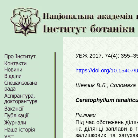
УБЖ 2017, 74(4): 355–3
https://doi.org/10.15407/
Шевчик В.Л., Соломаха І
Сeratophyllum tanaitic
Резюме
Під час обстежень ділян
на ділянці заплави в г
залишкових та затуха