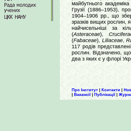
майбутнього академіка 
Грузії (1886–1953), пр
1904–1906 рр., що збе
зразків вищих рослин, я
найчисельніші за кі
(
Asteraceae
),
Crucifera
(
Fabaceae
),
Liliaceae
,
R
117 родів представлен
рослин. Відзначено, що
два з яких є у флорі Укр
Про Інститут
|
Контакти
|
Но
|
Вакансії
|
Публікації
|
Журн