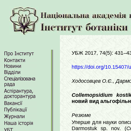
УБЖ 2017, 74(5): 431–4
https://doi.org/10.15407/
Ходосовцев О.Є., Дарм
Collemopsidium kostik
новий вид альгофільни
Резюме
Уперше для науки опис
Darmostuk sp. nov. (
C