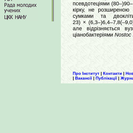
псевдотеціями (80–)90–1
кірку, не розширеною
сумками та двокліти
23) × (6,3–)6,4–7,8(–9
але відрізняється ву
ціанобактеріями
Nostoc
Про Інститут
|
Контакти
|
Но
|
Вакансії
|
Публікації
|
Журн