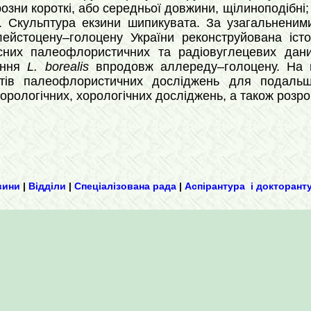
розни короткі, або середньої довжини, щілиноподібні; 
. Скульптура екзини шипикувата. За узагальненим
лейстоцену–голоцену України реконструйована іс
сних палеофлористичних та радіовуглецевих дани
ення
L. borealis
впродовж аллереду–голоцену. На 
тів палеофлористичних досліджень для подальшої
ологічних, хорологічних досліджень, а також розробк
вини
|
Відділи
|
Спеціалізована рада
|
Аспірантура і докторант