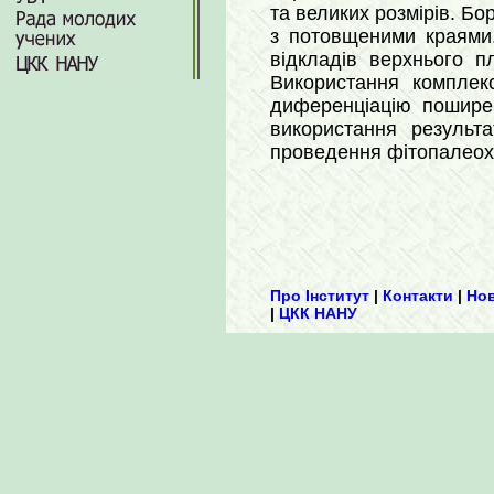
та великих розмірів. Бо
з потовщеними краями
відкладів верхнього п
Використання комплек
диференціацію пошир
використання результа
проведення фітопалеохор
Про Інститут
|
Контакти
|
Но
|
ЦКК НАНУ