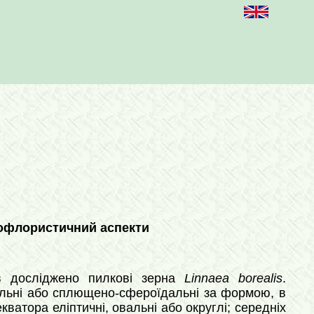
леофлористичний аспекти
ів досліджено пилкові зерна
Linnaea borealis
.
дальні або сплющено-сфероїдальні за формою, в
екватора еліптичні, овальні або округлі; середніх