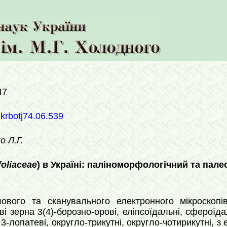
47
ukrbotj74.06.539
о Л.Г.
foliaceae
) в Україні: паліноморфологічний та па
лового та сканувального електронного мікроскоп
і зерна 3(4)-борозно-орові, еліпсоїдальні, сферої
3-лопатеві, округло-трикутні, округло-чотирикутні, з 