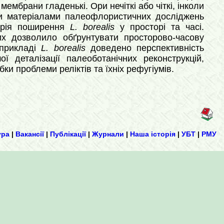
мембрани гладенькі. Ори нечіткі або чіткі, інколи
и матеріалами палеофлористичних досліджень
торія поширення
L. borealis
у просторі та часі.
х дозволило обґрунтувати просторово-часову
прикладі
L. borealis
доведено перспективність
 деталізації палеоботанічних реконструкцій,
и проблеми реліктів та їхніх рефугіумів.
ура
|
Вакансії
|
Публікації
|
Журнали
|
Наша історія
|
УБТ
|
РМУ