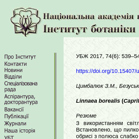
УБЖ 2017, 74(6): 539–5
https://doi.org/10.15407/
Цимбалюк З.М., Безуськ
Linnaea borealis
(
Capri
Резюме
З використанням світ
Встановлено, що пилков
обрисі з полюса слабко 