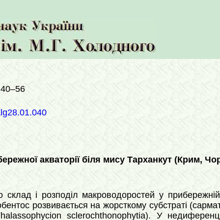
 40–56
alg28.01.040
режної акваторії біля мису Тарханкут (Крим, Чо
 склад і розподіл макроводоростей у прибережній а
бентос розвивається на жорсткому субстраті (сарма
halassophycion sclerochthonophytia). У недиферен