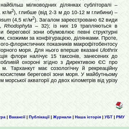
 найбільш мілководних ділянках субліторалі –
2
 кг/м
), глибше (від 2-3 м до 10-12 м глибини) –
2
iosum
(4,5 кг/м
). Загалом зареєстровано 62 види
4,
Rhodophyta
– 32); із них 19 трапляються в
ви берегової зони обумовлює певні структурні
ми, схожими за конфігурацією, ділянками. Проте,
олого-флористичних показників макрофітобентосу
Чорного моря. Для нього вперше вказані
Ulothrix
кція флори налічує 15 таксонів, занесених до
особливій охороні згідно з Директивою ЄС про
с м. Тарханкут має созологічну й рекреаційну
 екосистеми берегової зони моря. У майбутньому
морської акваторії до двох кілометрів від урізу
ура
|
Вакансії
|
Публікації
|
Журнали
|
Наша історія
|
УБТ
|
РМУ