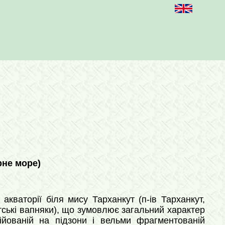
рне море)
кваторії біля мису Тарханкут (п-ів Тарханкут,
тські вапняки), що зумовлює загальний характер
ційованій на підзони і вельми фрагментованій