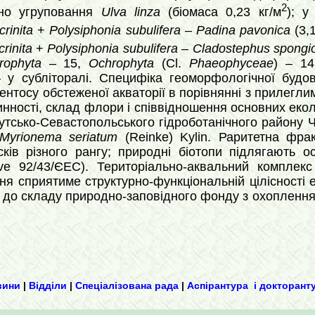
2
ено угруповання
Ulva linza
(біомаса 0,23 кг/м
); у
crinita
+
Polysiphonia subulifera
–
Padina pavonica
(3,1
rinita
+
Polysiphonia subulifera
–
Cladostephus spong
rophyta
– 15,
Ochrophyta
(Cl.
Phaeophyceae
) – 1
– у субліторалі. Специфіка геоморфологічної будо
нтосу обстеженої акваторії в порівнянні з прилегли
инності, склад флори і співвідношення основних ек
утсько-Севастопольського гідроботанічного району 
Myrionema seriatum
(Reinke) Kylin. Раритетна фра
ків різного рангу; природні біотопи підлягають 
tive 92/43/ЄЕС). Територіально-аквальний комплек
ння сприятиме структурно-функціональній цілісності
до складу природно-заповідного фонду з охопленням 
вини
|
Відділи
|
Спеціалізована рада
|
Аспірантура і докторант