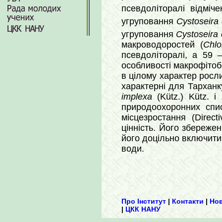
псевдоліторалі відміч
угруповання
Cystoseira 
угруповання
Cystoseira c
макроводоростей (
Chlo
псевдоліторалі, а 59 
особливості макрофітобе
в цілому характер росл
характерні для Тарханк
implexa
(Kütz.) Kütz. і
природоохоронних спис
місцезростання (Direc
цінність. Його збереже
його доцільно включити 
води.
Про Інститут
|
Контакти
|
Но
|
ЦКК НАНУ