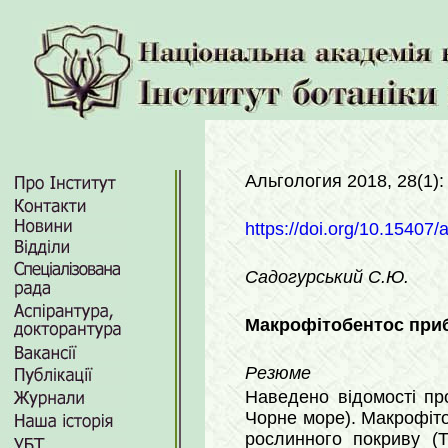
Альгология 2018, 28(1):
https://doi.org/10.15407/
Садогурський С.Ю.
Макрофітобентос прибе
Резюме
Наведено відомості про
Чорне море). Макрофіто
рослинного покриву (T