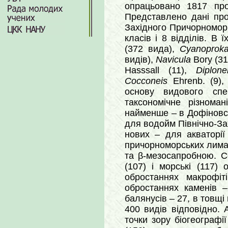
опрацьовано 1817 про
Представлено дані про
Західного Причорномор’я
класів і 8 відділів. В
(372 вида),
Cyanoproka
видів),
Navicula
Bory (31
Hasssall (11),
Diplone
Cocconeis
Ehrenb. (9)
основу видового спе
таксономічне різноман
найменше – в Дофіновсь
для водойм Північно-Зах
нових – для акваторі
причорноморських лима
та β-мезосапробною. С
(107) і морські (117)
обростаннях макрофіт
обростаннях каменів –
балянусів – 27, в товщі 
400 видів відповідно.
точки зору біогеограф