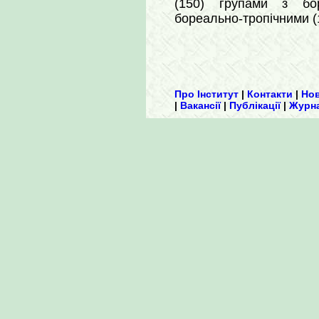
(150) групами з боре
бореально-тропічними (1
Про Інститут
|
Контакти
|
Но
|
Вакансії
|
Публікації
|
Журн