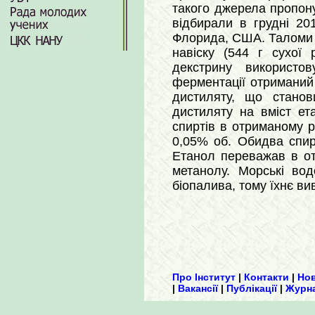
такого джерела пропон
відбирали в грудні 20
Флорида, США. Талом
навіску (544 г сухої
декстрину використо
ферментації отриманий
дистиляту, що станов
дистиляту на вміст ет
спиртів в отриманому р
0,05% об. Обидва спир
Етанол переважав в от
метанолу. Морські во
біопалива, тому їхнє в
Про Інститут
|
Контакти
|
Но
|
Вакансії
|
Публікації
|
Журн