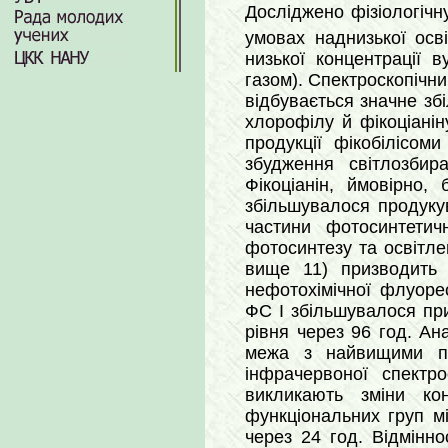
Досліджено фізіологічн
умовах наднизької осві
низької концентрації в
газом). Спектроскопічни
відбувається значне зб
хлорофілу й фікоціані
продукції фікобілісо
збудження світлозбир
Фікоціанін, ймовірно
збільшувалося продукув
частини фотосинтетич
фотосинтезу та освітле
вище 11) призводить 
нефотохімічної флуоре
ФС I збільшувалося при
рівня через 96 год. Ан
межа з найвищими по
інфрачервоної спектро
викликають зміни кон
функціональних груп м
через 24 год. Відмінн