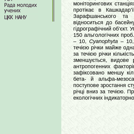
моніторингових станціях
протікає в Кашкадар’
Зарафшанського та Г
відноситься до басейну
гідрографічний об’єкт. 
150 альгологічних проб
– 10,
Cyanophytа
– 10
течією річки майже одн
за течією річки кількіс
зменшується, видове р
антропогенних факторі
зафіксовано меншу кіль
бета- й альфа-мезоса
поступове зростання ст
річці вниз за течією. П
екологічних індикаторно