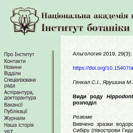
Альгология 2019, 29(3)
https://doi.org/10.15407/
Генкал С.І., Ярушина M.І
Види роду
Hippodon
розподіл
Резюме
Вивчено зразки водоро
Сибіру (півострови Гид