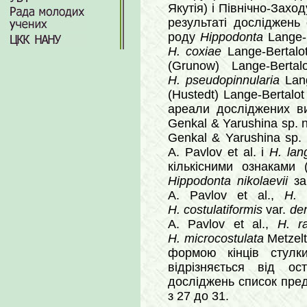
Якутія) і Північно-Захо
результаті досліджень
роду
Hippodonta
Lange-B
H. coxiae
Lange-Bertalo
(Grunow) Lange-Berta
H. pseudopinnularia
Lang
(Hustedt) Lange-Bertal
ареали досліджених в
Genkal & Yarushina sp. 
Genkal & Yarushina sp.
A. Pavlov et al. і
H. lang
кількісними ознаками
Hippodonta nikolaevii
за
A. Pavlov et al.,
H. 
H. costulatiformis
var.
den
A. Pavlov et al.,
H. ra
H. microcostulata
Metzelt
формою кінців стул
відрізняється від ос
досліджень список пре
з 27 до 31.