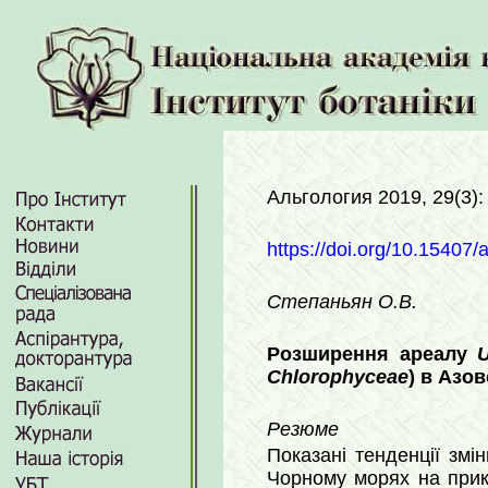
Альгология 2019, 29(3)
https://doi.org/10.15407/
Степаньян О.В.
Розширення ареалу
U
Chlorophyceae
) в Aзо
Резюме
Показані тенденції змі
Чорному морях на при