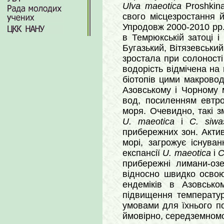
Ulva maeotica
Proshkina
свого місцезростання 
Упродовж 2000-2010 рр
в Темрюкській затоці 
Бугазький, Вітязевський
зростала при солоності
водорість відмічена на
біотопів цими макровод
Азовському і Чорному 
вод, посиленням евтро
моря. Очевидно, такі 
U. maeotica
і
C. siwa
прибережних зон. Акти
морі, загрожує існува
експансії
U. maeotica
і
C
прибережні лимани-озе
відносно швидко освоюв
ендеміків в Азовськ
підвищення температур
умовами для їхнього по
ймовірно, середземномо