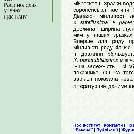
мікроскопії. Зразки вод
європейської частини Р
Діапазон мінливості 
K. subtilissima
і
K. parasu
довжина і ширина стул
мкм у наших зразках
Вперше для ряду пр
мінливість ряду кількіс
її довжини збільшує
K. parasubtilissima
між ч
інша залежність – зі 
показника. Оцінка так
варіації показала неве
літературним даними щ
Про Інститут
|
Контакти
|
Но
|
Вакансії
|
Публікації
|
Журн