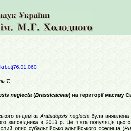
ukrbotj76.01.060
ь Т.
sis neglecta
(
Brassicaceae
) на території масиву С
ського ендеміка
Arabidopsis neglecta
була виявлена н
ого заповідника в 2018 р. Це п’ята популяція цьог
слий опис субальпійсько-альпійського оселища (
Ru