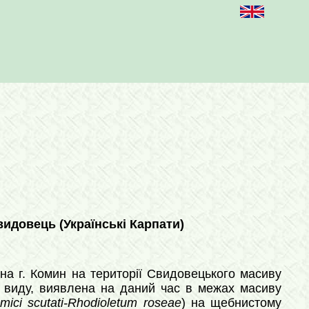
видовець (Українські Карпати)
а г. Комин на території Свидовецького масиву
о виду, виявлена на даний час в межах масиву
mici scutati-Rhodioletum roseae
) на щебнистому