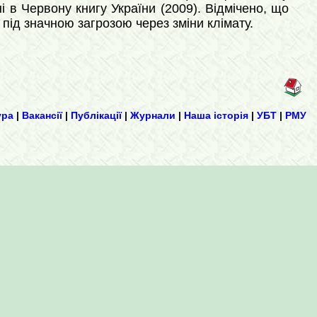
і в Червону книгу України (2009). Відмічено, що
під значною загрозою через зміни клімату.
ура
|
Вакансії
|
Публікації
|
Журнали
|
Наша історія
|
УБТ
|
РМУ