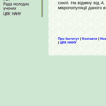
схилі. На відміну від
A.
мікропопуляції даного в
Про Інститут
|
Контакти
|
Но
|
ЦКК НАНУ