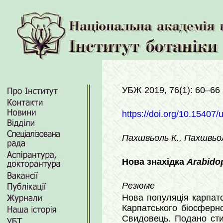
УБЖ 2019, 76(1): 60–66
https://doi.org/10.15407/
Пахшвьоль К., Пахшвьол
Нова знахідка
Arabidop
Резюме
Нова популяція карпат
Карпатського біосферн
Свидовець. Подано сти