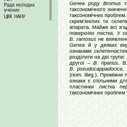
Genea
роду
Bromus
т
таксономічного значен
таксономічних проблем.
скрем’янілих та склеп
апарата. Майже всі згад
поверхнях листка. У с
B. ramosus
не виявлено 
Genea
й у деяких вид
ознаками склепінчастих
розділити на дві групи
другої –
B. riparius
,
B
B. pseudocappadocica
,
(nom. illeg.). Проміжн
ознаки є спільними для
пластинки листка п
таксономічних проблем 