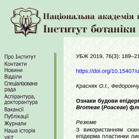
УБЖ 2019, 76(3): 189–2
https://doi.org/10.15407/
Красняк О.І., Федоронч
Ознаки будови епідерм
Bromeae
(
Poaceae
) фл
Резюме
З використанням скан
епідерма пластинки лис