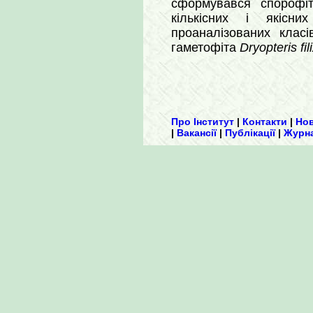
сформувався спорофіт
кількісних і якісни
проаналізованих клас
гаметофіта
Dryopteris fi
Про Інститут
|
Контакти
|
Но
|
Вакансії
|
Публікації
|
Журн