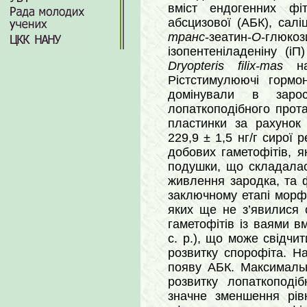
вміст ендогенних фіто
абсцизової (АБК), салі
транс
-зеатин-
О
-глюк
ізопентеніладеніну (іП
Dryopteris filix-mas
н
Рістстимулюючі гормон
домінували в зарос
лопаткоподібного прота
пластинки за рахунок 
229,9 ± 1,5 нг/г сирої р
добових гаметофітів, я
подушки, що складалас
живлення зародка, та ф
заключному етапі морфо
яких ще не з’явилися 
гаметофітів із ваями в
с. р.), що може свідчи
розвитку спорофіта. Н
появу АБК. Максимальни
розвитку лопаткоподі
значне зменшення рівн