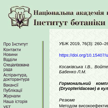
УБЖ 2019, 76(3): 260–2
https://doi.org/10.15407/
Косаківська І.В., Вой
Бабенко Л.М.
Гормональний ком
(
Dryopteridaceae
) в к
Резюме
Методом високоефективн