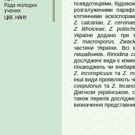
псевдотеціями, будовою 
розгалуженими парафіз
клітинними аскоспорам
Z. calcariae
,
Z. cervina
Z. lithoiceae
,
Z. polischu
України додано три
Z. macrosporus
.
Zwack
частини України. Всі 
лишайників.
Rinodina c
досліджені види є коме
пошкоджень чи знебарв
Z. inconspicuus
та
Z. m
інші види проявляють чі
coepulonus
та
Z. lecan
Діагнози українською, с
також перелік дослідже
визначення представни