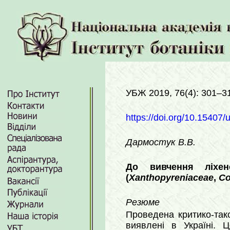
УБЖ 2019, 76(4): 301–3
https://doi.org/10.15407/
Дармостук В.В.
До вивчення ліхен
(
Xanthopyreniaceae
,
Co
Резюме
Проведена критико-так
виявлені в Україні. 