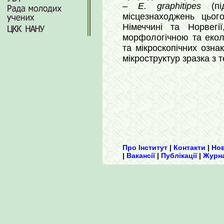
–
E. graphitipes
(пі
місцезнаходжень цього
Німеччині та Норвегі
морфологічною та екол
та мікроскопічних озна
мікроструктур зразка з т
Про Інститут
|
Контакти
|
Но
|
Вакансії
|
Публікації
|
Журн