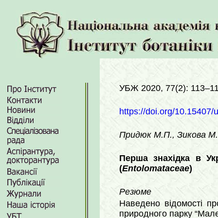
УБЖ 2020, 77(2): 113–1
https://doi.org/10.15407/
Придюк М.П., Зикова М
Перша знахідка в Ук
(
Entolomataceae
)
Резюме
Наведено відомості пр
природного парку “Мале