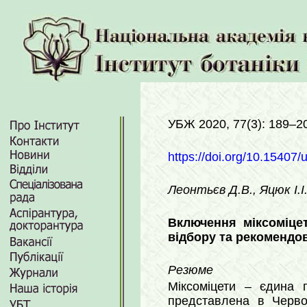
УБЖ 2020, 77(3): 189–2
https://doi.org/10.15407/
Леонтьєв Д.В., Яцюк І.І.
Включення міксоміцет
відбору та рекомендо
Резюме
Міксоміцети – єдина г
представлена в Червон