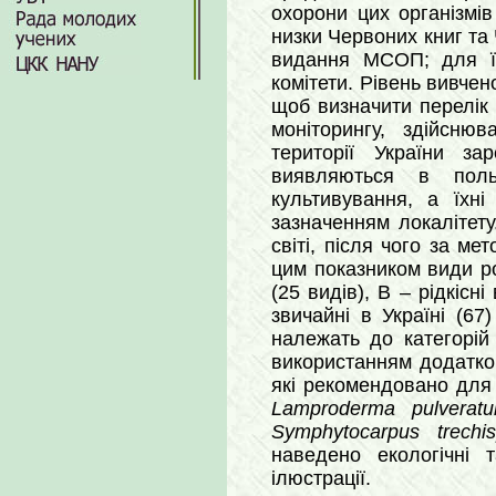
охорони цих організмів
низки Червоних книг та 
видання МСОП; для їх
комітети. Рівень вивчено
щоб визначити перелік 
моніторингу, здійсню
території України за
виявляються в поль
культивування, а їхні
зазначенням локалітет
світі, після чого за ме
цим показником види роз
(25 видів), B – рідкісні 
звичайні в Україні (67)
належать до категорій
використанням додаткови
які рекомендовано для
Lamproderma pulverat
Symphytocarpus trechis
наведено екологічні т
ілюстрації.