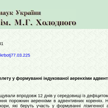
31
ukrbotj77.03.225
елету у формуванні індукованої аеренхіми адвен
ували впродовж 12 днів у середовищі із дефіцитом
ння порожнин аеренхіми в адвентивних коренях. На
кори, які беруть участь у формуванні лізигенної