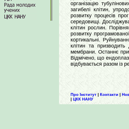
організацію тубулінов
загибелі клітин, упро
розвитку процесів про
середовищі. Досліджува
клітин рослин. Порівн
розвитку програмованої
кортикальні. Руйнуванн
клітин та призводить 
мембрани. Останнє приз
Відмічено, що ендоплазм
відбувається разом із р
Про Інститут
|
Контакти
|
Но
|
ЦКК НАНУ