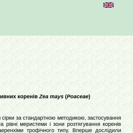
тивних коренів
Zea mаys
(
Poaceae
)
 сірки за стандартною методикою, застосування
 рівні меристеми і зони розтягування коренів
 аеренхіми трофічного типу. Вперше дослідили