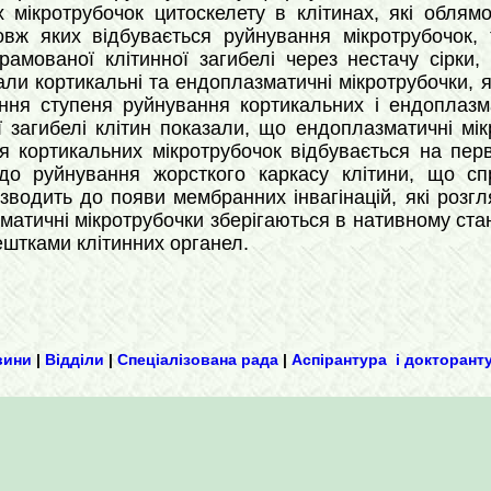
их мікротрубочок цитоскелету в клітинах, які обля
довж яких відбувається руйнування мікротрубочок, 
грамованої клітинної загибелі через нестачу сірки
ли кортикальні та ендоплазматичні мікротрубочки, 
яння ступеня руйнування кортикальних і ендоплазм
 загибелі клітин показали, що ендоплазматичні мікр
я кортикальних мікротрубочок відбувається на пер
до руйнування жорсткого каркасу клітини, що сп
водить до появи мембранних інвагінацій, які розгля
атичні мікротрубочки зберігаються в нативному стані
ештками клітинних органел.
вини
|
Відділи
|
Спеціалізована рада
|
Аспірантура і докторант