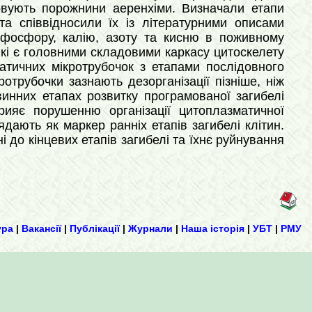
мовують порожнини аеренхіми. Визначали етапи
та співвідносили їх із літературними описами
, фосфору, калію, азоту та кисню в поживному
які є головними складовими каркасу цитоскелету
атичних мікротрубочок з етапами послідовного
отрубочки зазнають дезорганізації пізніше, ніж
винних етапах розвитку програмованої загибелі
рияє порушенню організації цитоплазматичної
дають як маркер ранніх етапів загибелі клітин.
 до кінцевих етапів загибелі та їхнє руйнування
ура
|
Вакансії
|
Публікації
|
Журнали
|
Наша історія
|
УБТ
|
РМУ