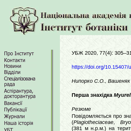
УБЖ 2020, 77(4): 305–3
https://doi.org/10.15407/
Нипорко С.О., Вашеняк
Перша знахідка
Myurell
Резюме
Повідомляється про зн
(
Plagiotheciaceae
,
Bryo
(381 м н.р.м.) на тери