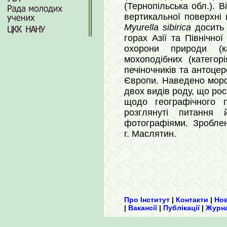
(Тернопільська обл.). 
вертикальної поверхні 
Myurella sibirica
досить 
горах Азії та Північн
охорони природи (ка
мохоподібних (категор
печіночників та антоцер
Європи. Наведено морфо
двох видів роду, що рост
щодо географічного п
розглянуті питання 
фотографіями. Зроблен
г. Маслятин.
Про Інститут
|
Контакти
|
Но
|
Вакансії
|
Публікації
|
Журн