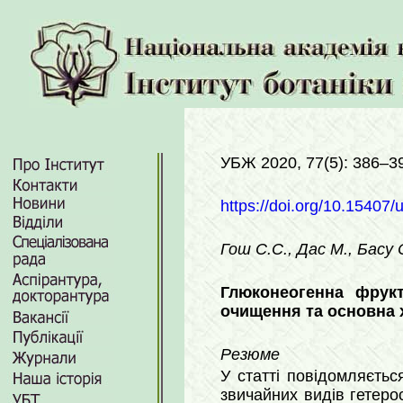
УБЖ 2020, 77(5): 386–3
https://doi.org/10.15407/
Гош С.С., Дас М., Басу С
Глюконеогенна фрукт
очищення та основна 
Резюме
У статті повідомляєтьс
звичайних видів гетеро