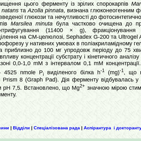
чищення цього ферменту із зрілих спорокарпів
Mar
a natans
та
Azolla pinnata
, визнана глюконеогенним фе
 введеної глюкози та нечутливості до фотосинтетич
рпів
Marsilea minuta
була частково очищена до при
центрифугування (11400 × g), фракціонуванн
ілення на CM-целюлозі, Sephadex G-200 та Ultrogel
форезу у нативних умовах в поліакриламідному гелі
ка приблизно до 100 мг упродовж періоду до 75 х
впливу концентрації субстрату і кінетичного аналіз
азоні 0,0-1,0 mM з інтервалом 0,1 mM концентрації
-1
-1
 4525 nmole P
виділеного білка h
(mg)
, що 
i
Prism 8 (Graph Pad). Дія ферменту відбувалась у 
2+
и рН 7,5. Встановлено, що Mg
значною мірою стим
менту.
вини
|
Відділи
|
Спеціалізована рада
|
Аспірантура і докторант