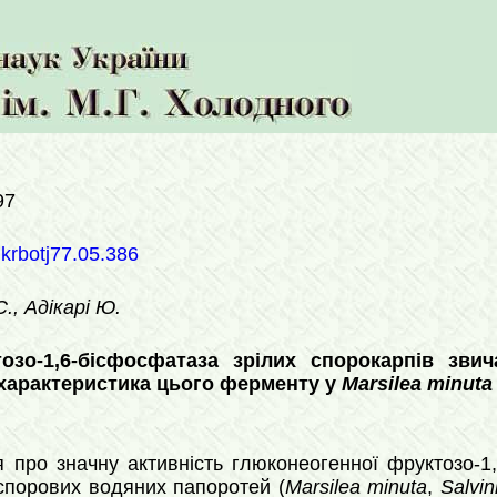
97
ukrbotj77.05.386
., Адікарі Ю.
озо-1,6-бісфосфатаза зрілих спорокарпів зви
характеристика цього ферменту у
Marsilea minuta
я про значну активність глюконеогенної фруктозо-1
спорових водяних папоротей (
Marsilea minuta
,
Salvin