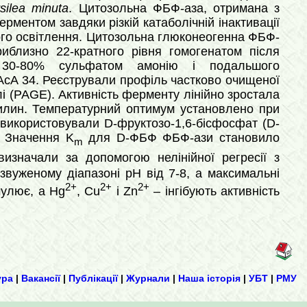
silea minuta
. Цитозольна ФБФ-аза, отримана з
рментом завдяки різкій катаболічній інактивації
ного освітлення. Цитозольна глюконеогенна ФБФ-
близно 22-кратного рівня гомогенатом після
я 30-80% сульфатом амонію і подальшого
 AcA 34. Реєстрували профіль частково очищеної
 (PAGE). Активність ферменту лінійно зростала
вилин. Температурний оптимум установлено при
у використовували D-фруктозо-1,6-бісфосфат (D-
. Значення K
для D-ФБФ ФБФ-ази становило
m
визначали за допомогою нелінійної регресії з
звуженому діапазоні рН від 7-8, а максимальні
2+
2+
2+
улює, а Hg
, Cu
і Zn
– інгібують активність
ура
|
Вакансії
|
Публікації
|
Журнали
|
Наша історія
|
УБТ
|
РМУ