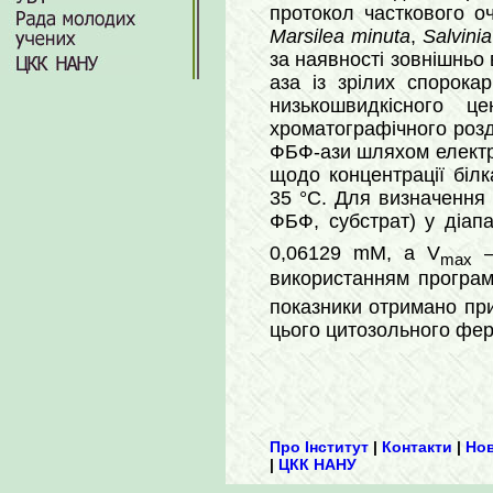
протокол часткового о
Marsilea minuta
,
Salvini
за наявності зовнішньо
аза із зрілих спорока
низькошвидкісного 
хроматографічного розд
ФБФ-ази шляхом електро
щодо концентрації біл
35 °С. Для визначення 
ФБФ, субстрат) у діап
0,06129 mM, а V
–
max
використанням програм 
показники отримано пр
цього цитозольного фер
Про Інститут
|
Контакти
|
Но
|
ЦКК НАНУ