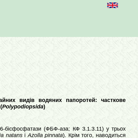
чайних видів водяних папоротей: часткове
(
Polypodiopsida
)
,6-бісфосфатази (ФБФ-аза; КФ 3.1.3.11) у трьох
ia natans
і
Azolla pinnata
). Крім того, наводиться