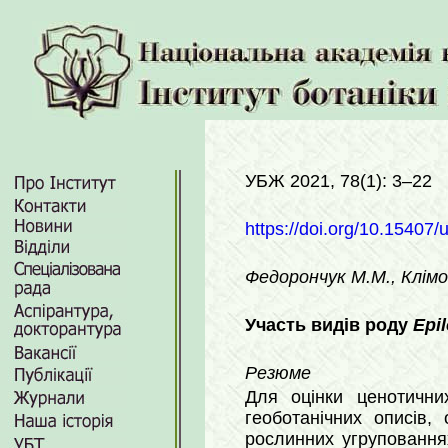
УБЖ 2021, 78(1): 3–22
https://doi.org/10.15407/
Федорончук М.М., Клімо
Участь видів роду
Epi
Резюме
Для оцінки ценотичн
геоботанічних описів
рослинних угруповання