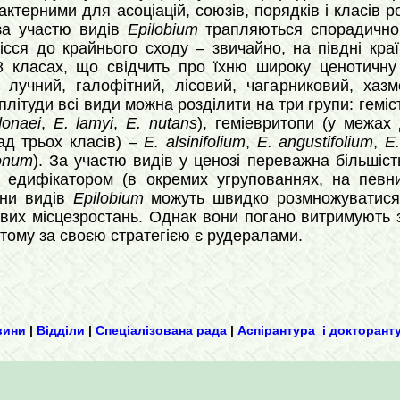
ктерними для асоціацій, союзів, порядків і класів р
за участю видів
Epilobium
трапляються спорадично 
ісся до крайнього сходу – звичайно, на півдні кр
8 класах, що свідчить про їхню широку ценотичну 
, лучний, галофітний, лісовий, чагарниковий, хаз
літуди всі види можна розділити на три групи: геміс
donaei
,
E. lamyi
,
E. nutans
), геміевритопи (у межах
ад трьох класів) –
E. alsinifolium
,
E. angustifolium
,
E.
gonum
). За участю видів у ценозі переважна більшіст
едифікатором (в окремих угрупованнях, на певних
ини видів
Epilobium
можуть швидко розмножуватися 
их місцезростань. Однак вони погано витримують з
тому за своєю стратегією є рудералами.
вини
|
Відділи
|
Спеціалізована рада
|
Аспірантура і докторант