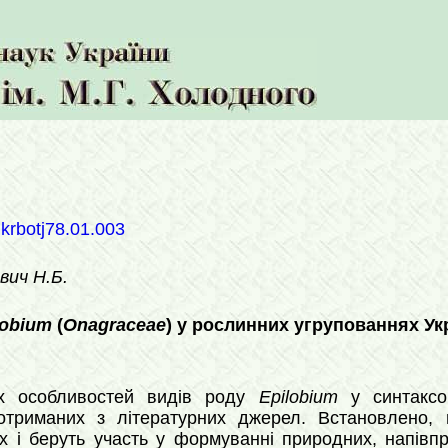
ukrbotj78.01.003
вич Н.Б.
lobium
(
Onagraceae
) у рослинних угрупованнях Ук
их особливостей видів роду
Epilobium
у синтаксон
, отриманих з літературних джерел. Встановлен
х і беруть участь у формуванні природних, напівпр