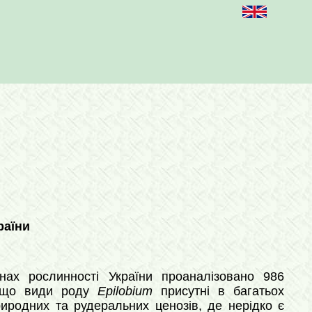
раїни
ах рослинності України проаналізовано 986
о, що види роду
Epilobium
присутні в багатьох
иродних та рудеральних ценозів, де нерідко є