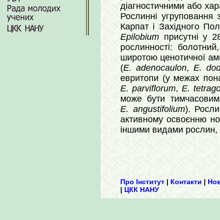
діагностичними або хара
Рослинні угруповання 
Карпат і Західного Пол
Epilobium
присутні у 2
рослинності: болотний
широтою ценотичної амп
(
E. adenocaulon
,
E. do
евритопи (у межах пон
E. parviflorum
,
E. tetra
може бути тимчасовим 
E. angustifolium
). Росл
активному освоєнню нов
іншими видами рослин, 
Про Інститут
|
Контакти
|
Но
|
ЦКК НАНУ