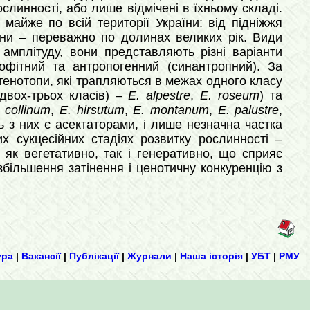
ослинності, або лише відмічені в їхньому складі.
майже по всій території України: від підніжжя
аїни – переважно по долинах великих рік. Види
амплітуду, вони представляють різні варіанти
мофітний та антропогенний (синантропний). За
тенотопи, які трапляються в межах одного класу
 двох-трьох класів) –
E. alpestre
,
E. roseum
) та
 collinum
,
E. hirsutum
,
E. montanum
,
E. palustre
,
ь з них є асектаторами, і лише незначна частка
 сукцесійних стадіях розвитку рослинності –
як вегетативно, так і генеративно, що сприяє
більшення затінення і ценотичну конкуренцію з
ура
|
Вакансії
|
Публікації
|
Журнали
|
Наша історія
|
УБТ
|
РМУ