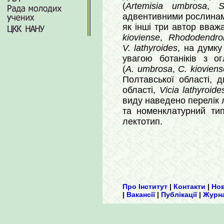
(
Artemisia umbrosa
,
адвентивними рослинами,
як інші три автор вваж
kioviense
,
Rhododendro
V. lathyroides
, на думк
увагою ботаніків з о
(
A. umbrosa
,
C. kioviens
Полтавської області, д
області,
Vicia lathyroide
виду наведено перелік 
та номенклатурний ти
лектотип.
Про Інститут
|
Контакти
|
Но
|
Вакансії
|
Публікації
|
Журн