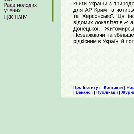
книги України з природ
для АР Крим та чотирьо
та Херсонської. Ця ін
відомих локалітетів
P. 
Донецької, Житомирськ
Незважаючи на збільшен
рідкісним в Україні й 
Про Інститут
|
Контакти
|
Но
|
Вакансії
|
Публікації
|
Журн