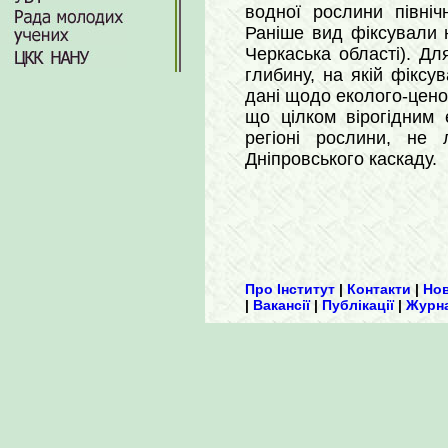
водної рослини північ
Раніше вид фіксували н
Черкаська області). Дл
глибину, на якій фіксу
дані щодо еколого-ценот
що цілком вірогідним
регіоні рослини, не
Дніпровського каскаду.
Про Інститут
|
Контакти
|
Но
|
Вакансії
|
Публікації
|
Журн