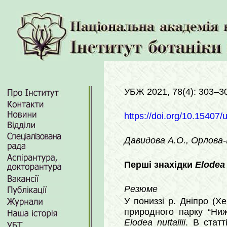
УБЖ 2021, 78(4): 303–3
https://doi.org/10.15407/
Давидова A.О., Орлова-Г
Перші знахідки
Elodea 
Резюме
У пониззі р. Дніпро (Хе
природного парку “Ниж
Elodea nuttallii
. В статт