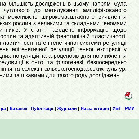
на більшість досліджень в цьому напрямі була
, чутливого до метилування ампліфікованого
адала можливість широкомасштабного виявлення
ьких рослин з великими та складними геномами
инників. У статті наведено інформацію щодо
ослин та адаптивній фенотипічній пластичності.
ластичності та епігенетичної системи регуляції
ь епігенетичної регуляції генної експресії у
дних популяцій та агроценозів для поглиблення
едовищі в онто- та філогенезі, безпосередньо
ння та селекції сільськогосподарських культур.
тними та цікавими для такого роду досліджень.
ура
|
Вакансії
|
Публікації
|
Журнали
|
Наша історія
|
УБТ
|
РМУ