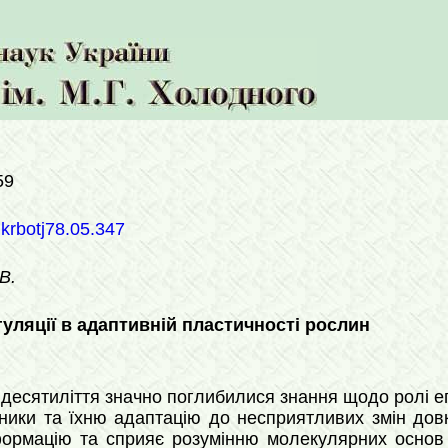
59
ukrbotj78.05.347
В.
гуляції в адаптивній пластичності рослин
 десятиліття значно поглибилися знання щодо ролі епі
нники та їхню адаптацію до несприятливих змін дов
формацію та сприяє розумінню молекулярних основ ф