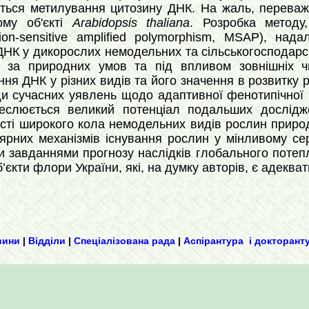
ється метилування цитозину ДНК. На жаль, переваж
ому об'єкті
Arabidopsis thaliana
. Розробка методу
tion-sensitive amplified polymorphism, MSAP), н
ДНК у дикорослих немодельних та сільськогосподарс
ті за природних умов та під впливом зовнішніх ч
ня ДНК у різних видів та його значення в розвитку р
и сучасних уявлень щодо адаптивної фенотипічної п
креслюється великий потенціал подальших досліджен
сті широкого кола немодельних видів рослин приро
рних механізмів існування рослин у мінливому сер
и завданнями прогнозу наслідків глобального потеплі
’єкти флори України, які, на думку авторів, є адеква
вини
|
Відділи
|
Спеціалізована рада
|
Аспірантура і докторант