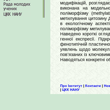
модифікацій, розгляда
виконана на модельн
поліморфізму (methyla
метилування цитозину 
в екологічному аспек
поліморфізму метилуван
Наведено короткі огляд
генної експресії. Під
фенотипічній пластично
уявлень щодо молекуля
пов’язаних із ключовим
Наводяться конкретні об
Про Інститут
|
Контакти
|
Но
|
ЦКК НАНУ