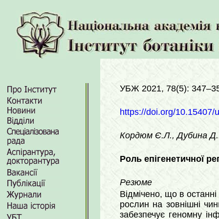
УБЖ 2021, 78(5): 347–3
https://doi.org/10.15407/
Кордюм Є.Л., Дубина Д.
Роль епігенетичної ре
Резюме
Відмічено, що в останні
рослин на зовнішні чи
забезпечує геномну ін