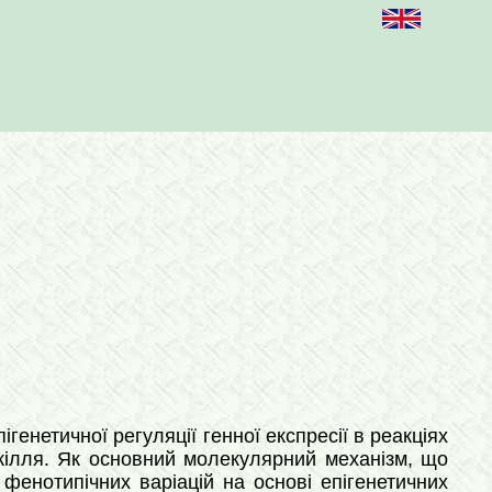
генетичної регуляції генної експресії в реакціях
кілля. Як основний молекулярний механізм, що
енотипічних варіацій на основі епігенетичних