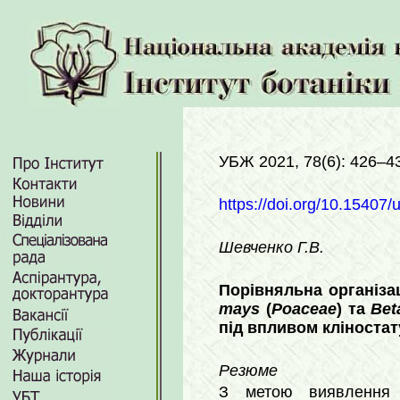
УБЖ 2021, 78(6): 426–4
https://doi.org/10.15407/
Шевченко Г.В.
Порівняльна організа
mays
(
Poaceae
) та
Bet
під впливом кліноста
Резюме
З метою виявлення м