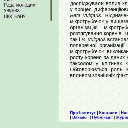
досліджували вплив клі
у процесі диференціюва
Beta vulgaris
. Відзначе
мікротрубочок у вищез
організацію мікротр
розтягування коренів. П
так і
B. vulgaris
встановл
поперечної організації
мікротрубочок виклика
росту кореня за даних
таксолом у клітинах к
Обговорюється роль м
впливом зовнішніх факт
Про Інститут
|
Контакти
|
Но
|
Вакансії
|
Публікації
|
Журн