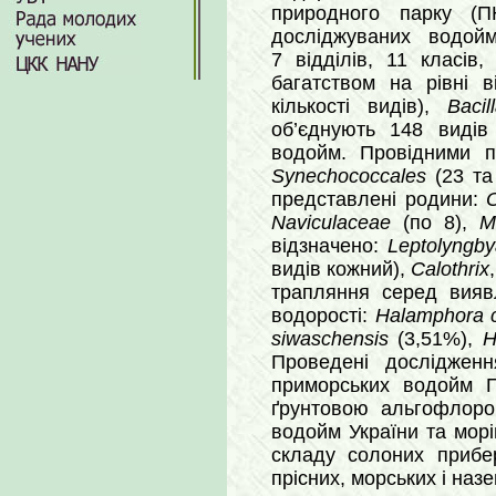
природного парку (
досліджуваних водой
7 відділів, 11 класі
багатством на рівні в
кількості видів),
Bacil
об’єднують 148 видів
водойм. Провідними 
Synechococcales
(23 та
представлені родини:
O
Naviculaceae
(по 8),
M
відзначено:
Leptolyngb
видів кожний),
Calothrix
трапляння серед виявл
водорості:
Halamphora c
siwaschensis
(3,51%),
H
Проведені досліджен
приморських водойм П
ґрунтовою альгофлоро
водойм України та морі
складу солоних прибер
прісних, морських і назе