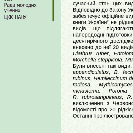
сучасний стан цих вид
Відповідно до Закону Ук
забезпечує офіційне в
книги України” не рідше
видів, що підлягают
напередодні підготовки
десятирічного дослідж
внесено до неї 20 виді
Clathrus ruber
,
Entolo
Morchella steppicola
,
Mut
Були внесені такі види
appendiculatus
,
B. fech
rubinus
,
Hemileccinum d
radiosa
,
Mythicomyce
melastoma
,
Poronia 
R. rubrosanguineus
,
R.
виключення з Червоно
відомості про 20 рідкі
Останні проілюстровано