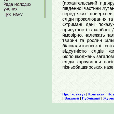
(архангельський під’я
південної частини Луга
серед яких: поверхневі 
сліди проколювання та
Отримані дані показу
присутності в карбоні
ймовірно, належать пал
тварин та рослин біль
білокалитвенської сві
відсутністю слідів ж
біопошкоджень загалом. Я
сліди харчування насі
пізньобашкирських назем
Про Інститут
|
Контакти
|
Но
|
Вакансії
|
Публікації
|
Журн