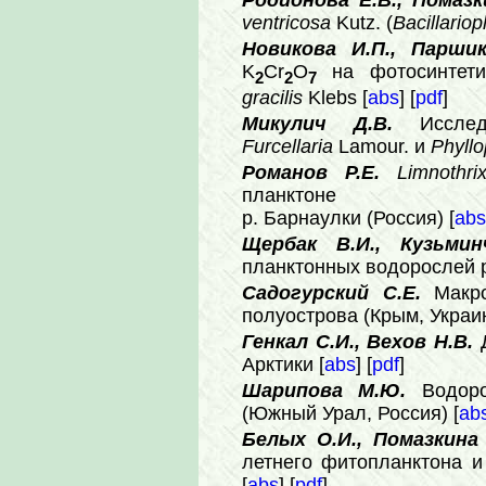
Родионова Е.В., Помазк
ventricosa
Kutz. (
Bacillariop
Новикова И.П., Паршик
K
Cr
O
на фотосинтети
2
2
7
gracilis
Klebs [
abs
] [
pdf
]
Микулич Д.В.
Иссле
Furcellaria
Lamour. и
Phyll
Романов Р.Е.
Limnothr
планктоне
р. Барнаулки (Россия) [
abs
Щербак В.И., Кузьми
планктонных водорослей р
Садогурский С.Е.
Макр
полуострова (Крым, Украин
Генкал С.И., Вехов Н.В.
Арктики [
abs
] [
pdf
]
Шарипова М.Ю.
Водор
(Южный Урал, Россия) [
ab
Белых О.И., Помазкина 
летнего фитопланктона и
[
abs
] [
pdf
]