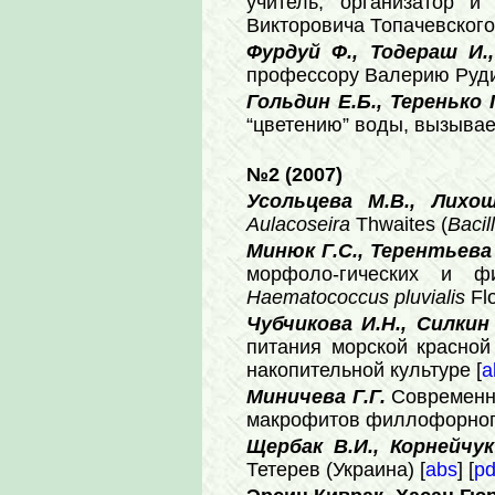
учитель, организатор 
Викторовича Топачевского)
Фурдуй Ф., Тодераш И.
профессору Валерию Рудик
Гольдин Е.Б., Теренько 
“цветению” воды, вызыва
№2 (2007)
Усольцева М.В., Лихо
Aulacoseira
Thwaites (
Bacil
Минюк Г.С., Терентьева
морфоло-гических и фи
Haematococcus pluvialis
Fl
Чубчикова И.Н., Силкин
питания морской красно
накопительной культуре [
a
Миничева Г.Г.
Современн
макрофитов филлофорного
Щербак В.И., Корнейчу
Тетерев (Украина) [
abs
] [
pd