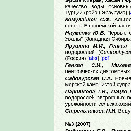
Эрсин Киврак, Хасан Гю
качество воды основны
Турции (район Эрзурума) [
Комулайнен С.Ф.
Альгол
севера Европейской части
Науменко Ю.В.
Первые с
Увалы" (Западная Сибирь, 
Ярушина М.И., Генкал
водорослей (
Centrophyce
(Россия) [
abs
] [
pdf
]
Генкал С.И., Михе
центрических диатомовых 
Садогурская С.А.
Новые
морской каменистой супра
Паршикова Т.В., Пацко 
водорослей эвтрофных в
урожайности сельскохозяй
Стрельникова Н.И.
Ведущ
№3 (2007)