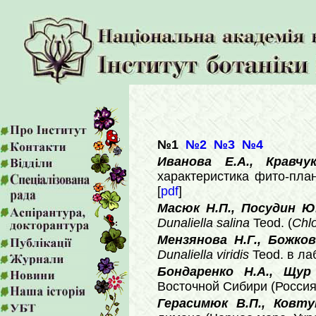
№1
№2
№3
№4
Иванова Е.А., Кравч
характеристика фито-план
[
pdf
]
Масюк Н.П., Посудин Ю
Dunaliella salina
Teod. (
Chl
Мензянова Н.Г., Божко
Dunaliella viridis
Teod. в ла
Бондаренко Н.А., Щу
Восточной Сибири (Россия)
Герасимюк В.П., Ковту