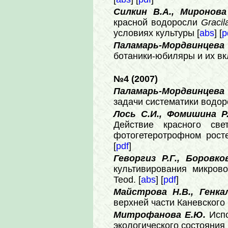
Силкин В.А., Миронов
красной водоросли
Gracil
условиях культуры [
abs
] [
p
Паламарь-Мордвинцева 
ботаники-юбиляры и их вк
№4 (2007)
Паламарь-Мордвинцева 
задачи систематики водор
Лось С.И., Фомишина Р.
Действие красного св
фотогетеротрофном рос
[
pdf
]
Геворгиз Р.Г., Боровко
культивирования микров
Teod. [
abs
] [
pdf
]
Майстрова Н.В., Генка
верхней части Каневского
Митрофанова Е.Ю.
Исп
экологического состояния 