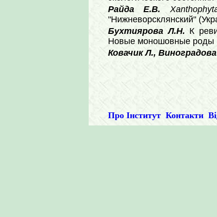
Райда Е.В.
Xanthophy
"Нижневорсклянский" (Укра
Бухтиярова Л.Н.
К рев
Новые моношовные роды и
Ковачик Л., Виноградова
Про Інститут
Контакти
Ві