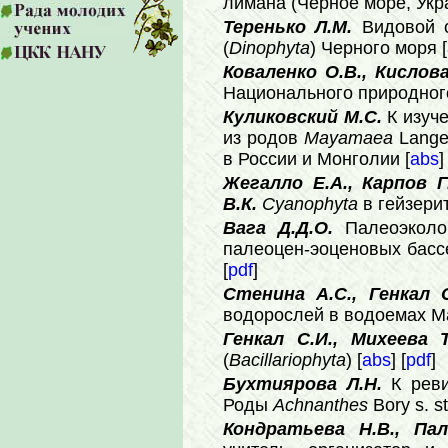
лимана (Черное море, Укра
Теренько Л.М.
Видовой 
(
Dinophyta
) Черного моря [
Коваленко О.В., Кислов
Национального природного
Куликовский М.С.
К изуч
из родов
Mayamaea
Lange
в России и Монголии [
abs
]
Жегалло Е.А., Карпов Г
В.К.
Cyanophyta
в гейзери
Вага Д.Д.О.
Палеоэколо
палеоцен-эоценовых бассе
[
pdf
]
Стенина А.С., Генкал 
водорослей в водоемах Ма
Генкал С.И., Михеева Т
(
Bacillariophyta
) [
abs
] [
pdf
]
Бухтиярова Л.Н.
К рев
Роды
Achnanthes
Bory s. st
Кондратьева Н.В., Па