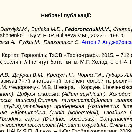
Вибрані публікації:
DanylykI.M., Burlaka М.D.,
FedoronchukM.M.
, Chorney
yshchenko. – Kyiv: FOP Huliaeva V.M., 2022. – 198 p.
нська А., Рудзь М., Плахотнюк С.
Антоній Анджейовськ
 Карпат. Тернопіль: ТзОВ «Терно-граф», 2015. – 712 
 рослин. // Інститут ботаніки ім. М.Г. Холодного НАН У
В., Джуран В.М., Крецул Н.І., Чорна Г.А., Губарь Л.
таризаційний анотований конспект флори та рослинно
 М.М. Федорончук, М.В. Шевера. – Корсунь-Шевченківсь
ianum), Цибуля скіфська (Allium scythicum), Холодо
ocus tauricus),Ситник туполистий(Juncus subnodulo
yllus),Морківниця прибережна (Astrodaucus littora
ія Біберштейна (Trinia biebersteinii), Гвоздика б
), Гвоздика гарна (Dianthus speciosus), Сонценасі
рція гостропелюсткова (Minuartia oxypetala), Смілка к
кор. НАНУ Я.П. Дідуха. – Київ: Глобалконсалтинг, 2009.