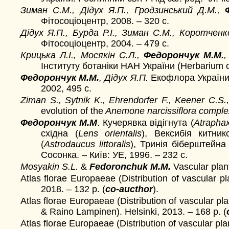
Зиман С.М., Дідух Я.П., Гродзинський Д.М.,
Фітосоціоцентр, 2008. – 320 с.
Дідух Я.П., Бурда Р.І., Зиман С.М., Коротченк
Фітосоціоцентр, 2004. – 479 с.
Крицька Л.І., Мосякін С.Л.,
Федорончук М.М.
Інституту ботаніки НАН України (Herbarium of
Федорончук М.М.
, Дідух Я.П.
Екофлора України. 
2002, 495 с.
Ziman S., Sytnik K., Ehrendorfer F., Keener C.S.,
evolution of the
Anemone narcissiflora comple
Федорончук М.М
. Кучерявка відігнута (
Atraphax
східна (
Lens orientalis
), Вексибія китник
(
Astrodaucus littoralis
), Тринія біберштейна 
Сосонка. – Київ: УЕ, 1996. – 232 с.
Mosyakin S.L.
&
Fedoronchuk M.M.
Vascular plant
Atlas florae Europaeae (Distribution of vascular p
2018. – 132 p. (
со-aucthor
).
Atlas florae Europaeae (Distribution of vascular pla
& Raino Lampinen). Helsinki, 2013. – 168 p. (
Atlas florae Europaeae (Distribution of vascular pla