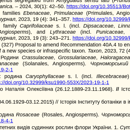
genus segregated from
Amygdalus
sensu lato (
Prunu
anica. –
2024, 30(1): 42–50.
https://doi.org/10.35513/Bot
: families
Ebenaceae
,
Primulaceae
(Primulales, Angi
журнал
, 2023, 19 (4): 341–357.
https://doi.org/10.3299
7: family
Caprifoliaceae
s. l. (incl.
Dipsacaceae
,
Linn
Angiosperms
), and
Lythraceae
(incl.
Punicaceae
,
журнал
, 2023, 19 (3): 243–271.
https://doi.org/10.3299
. (327) Proposal to amend Recommendation 40A.4 to encour
 a new species or infraspecific taxon.
Taxon
, 2023, 72 (
: Родини
Crassulaceae
,
Grossulariaceae
,
Haloragace
lanaceae
(Solanales, Angiosperms).
Чорноморський
19-2-1
5: родина
Caryophyllaceae
s. l. (incl.
Illecebraceae
)
s://doi.org/10.32999/ksu1990-553X/2023-19-1-1
 Наталія Олексіївна (26.12.1889-23.11.1968).
//
Іст
6.1929-03.12.2015) // Історія Інституту ботаніки в ім
родина
Rosaceae
(Rosales, Angiosperms).
Чорноморсь
18-4-1
тетних видів судинних рослин флори України. 1.
Cym