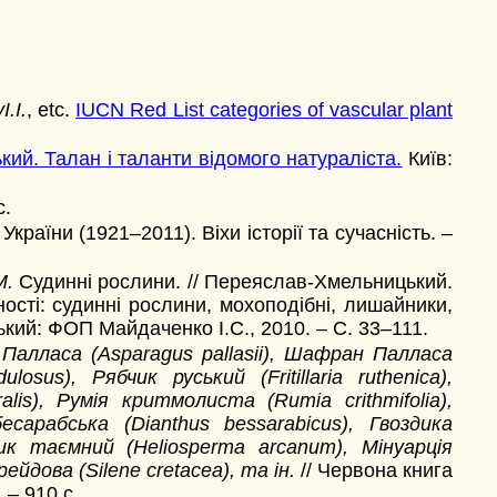
I.I.
, etc.
IUCN Red List categories of vascular plant
ий. Талан і таланти відомого натураліста.
Київ:
с.
країни (1921–2011). Віхи історії та сучасність. –
М.
Судинні рослини. // Переяслав-Хмельницький.
сті: судинні рослини, мохоподібні, лишайники,
кий: ФОП Майдаченко І.С., 2010. – С. 33–111.
к Палласа (Asparagus pallasii), Шафран Палласа
sus), Рябчик руський (Fritillaria ruthenica),
lis), Румія критмолиста (Rumia crithmifolia),
есарабська (Dianthus bessarabicus), Гвоздика
нник таємний (Heliosperma arcanum), Мінуарція
рейдова (Silene cretacea), та ін.
// Червона книга
 – 910 с.