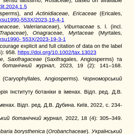
s
sensu latissimo,
Rosaceae
), based on available
lit.2024.1.5
osperms), and
Actinidiaceae
,
Ericaceae
(Ericales,
9/ksu1990-553X/2023-19-4-1
aeaceae
,
Valerianaceae
),
Viburnaceae
s. l. (incl.
Trapaceae
),
Onagraceae
,
Myrtaceae
(Myrtales,
9/ksu1990- 553X/2023-19-3-1
age explicit and full citation of data on the label
4): 958.
https://doi.org/10.1002/tax.13023
ae
,
Saxifragaceae
(Saxifragales, Angiosperms) та
 ботанічний журнал
, 2023, 19 (2): 141–168.
 (Caryophyllales, Angiosperms).
Чорноморський
орія Інституту ботаніки в іменах. Відп. ред. Д.В.
енах. Відп. ред. Д.В. Дубина. Київ, 2022, с. 234-
кий ботанічний журнал
, 2022, 18 (4): 305–349.
baria borysthenica
(
Orobanchaceae
).
Український