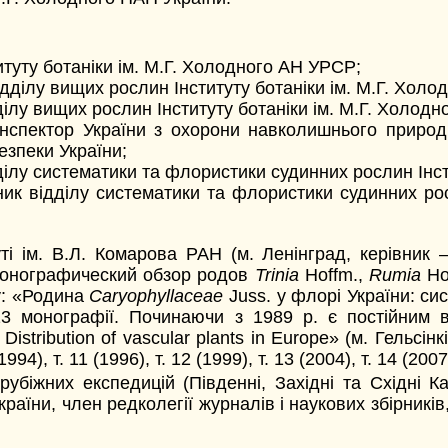
туту ботаніки ім. М.Г. Холодного АН УРСР;
дділу вищих рослин Інституту ботаніки ім. М.Г. Хол
ілу вищих рослин Інституту ботаніки ім. М.Г. Холодн
інспектор України з охорони навколишнього приро
езпеки України;
ілу систематики та флористики судинних рослин Інсти
ник відділу систематики та флористики судинних рос
ті ім. В.Л. Комарова РАН (м. Ленінград, керівник 
«Монографический обзор родов
Trinia
Hoffm.,
Rumia
Ho
у: «Родина
Сaryophyllaceae
Juss. у флорі України: сис
23 монографії. Починаючи з 1989 р. є постійним в
stribution of vascular plants in Europe» (м. Гельсінк
994), т. 11 (1996), т. 12 (1999), т. 13 (2004), т. 14 (2007)
рубіжних експедицій (Південні, Західні та Східні К
їни, член редколегії журналів і наукових збірників