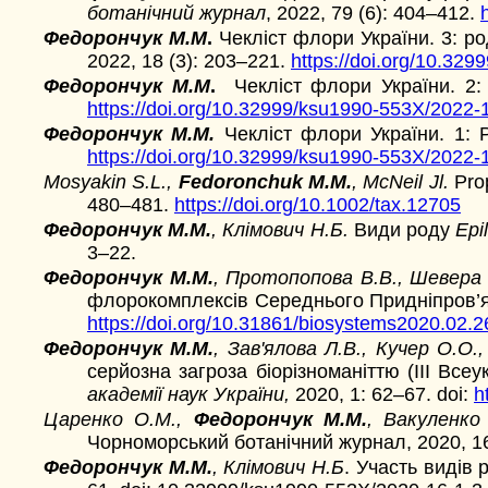
ботанічний журнал
, 2022, 79 (6): 404–412.
Федорончук М.М
.
Чекліст флори України. 3: р
2022, 18 (3): 203–221.
https://doi.org/10.32
Федорончук М.М
.
Чекліст флори України. 2
https://doi.org/10.32999/ksu1990-
553X/2022-1
Федорончук М.М.
Чекліст флори України. 1:
https://doi.org/10.32999/ksu1990-
553X/2022-1
Mosyakin S.L.,
Fedoronchuk M.M.
, McNeil Jl.
Рro
480–481.
https://doi.org/10.1002/tax.12705
Федорончук М.М.
, Клімович Н.Б.
Види роду
Epi
3–22.
Федорончук М.М.
, Протопопова В.В., Шевера 
флорокомплексів Середнього Придніпров’
https://doi.org/10.31861/biosystems2020.02.2
Федорончук М.М.
, Зав'ялова Л.В., Кучер О.О.
серйозна загроза біорізноманіттю (III Все
академії наук України,
2020, 1: 62–67. doi:
h
Царенко О.М.,
Федорончук
М.М.
, Вакуленко
Чорноморський ботанічний журнал, 2020, 16
Федорончук М.М.
, Клімович Н.Б
. Участь видів