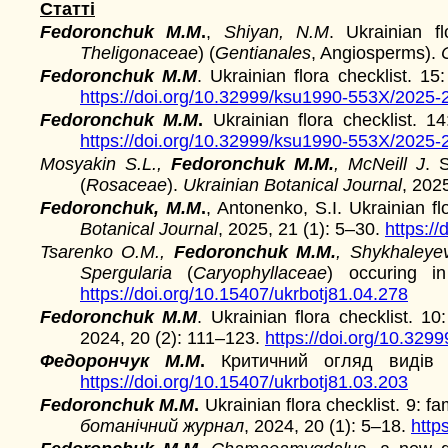
Статті
Fedoronchuk M.M
.
,
Shiyan, N.M
. Ukrainian f
Theligonaceae
) (
Gentianales
, Angiosperms).
Fedoronchuk M.M
. Ukrainian flora checklist. 15
https://doi.org/10.32999/ksu1990-553X/2025-
Fedoronchuk M.M
.
Ukrainian flora checklist. 1
https://doi.org/10.32999/ksu1990-553X/2025-
Mosyakin S.L.,
Fedoronchuk M.M.
, McNeill J
. 
(
Rosaceae
).
Ukrainian Botanical Journal
, 202
Fedoronchuk, M.M
.
, Antonenko, S.I. Ukrainian fl
Botanical Journal
, 2025, 21 (1): 5–30.
https:/
Tsarenko O.M.,
Fedoronchuk M.M.
, Shykhaleye
Spergularia
(
Caryophyllaceae
) occuring i
https://doi.org/10.15407/ukrbotj81.04.278
Fedoronchuk M.M
. Ukrainian flora checklist. 10
2024, 20 (2): 111–123.
https://doi.org/10.32
Федорончук М.М
.
Критичний огляд виді
https://doi.org/10.15407/ukrbotj81.03.203
Fedoronchuk M.M
.
Ukrainian flora checklist. 9: fa
ботанічний журнал
, 2024, 20 (1): 5–18.
http