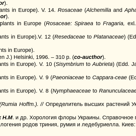
or
).
lants in Europe). V. 14.
Rosaceae
(
Alchemilla
and
Aph
hor
).
 plants in Europe (
Rosaceae: Spiraea
to
Fragaria,
exl
ants in Europe).V. 12 (
Resedaceae
to
Platanaceae
) (Ed
nts in Europe).
n J.) Helsinki, 1996. – 310 p. (
со-aucthor
).
ants in Europe). V. 10 (
Sisymbrium
to
Aubrieta
) (Edd. J
nts in Europe). V. 9 (
Paeoniaceae
to
Cappara-ceae
(Ed
nts in Europe). V. 8 (
Nymphaeaceae
to
Ranunculacea
(Rumia Hoffm.). //
Определитель высших растений Укр
 Н.М
. и др. Хорология флоры Украины. Справочное по
огения родов триния, румия и ледебуриелла. Киев: Н