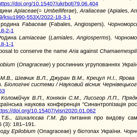
https://doi.org/10.15407/ukrbotj79.06.404
одини
Apiaceae
(=
Umbelliferae
),
Araliaceae
(Apiales, A
999/ksu1990-553X/2022-18-3-1
: родина
Fabaceae
(Fabales, Angiospers).
Чорноморс
8-2-1
 Родина
Lamiaceae
(
Lamiales
,
Angiosperms
).
Чорномо
8-1-1
posal to conserve the name
Aria
against
Chamaemespil
lobium
(
Onagraceae
) у рослинних угрупованнях Украї
М.В., Шевчик В.Л., Джуран В.М., Крецул Н.І., Ярова
я.
Біологічні системи / Науковий вісник Чернівецько
63
, Коломійчук В.П., Конякін С.М., Лисогор Л.П., Пряд
українська наукова конференція "Синантропізація ро
ttps://doi.org/10.15407/visn2020.01.062
 Т.Б., Шихалєєва Г.М
. До питання про видову сам
 (3): 181–191.
 роду
Epilobium
(Onagraceae) у біотопах України.
Чорн