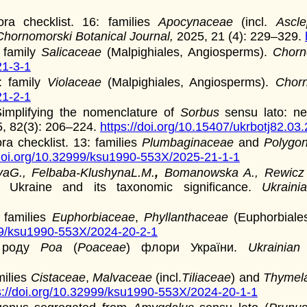
lora checklist. 16: families
Apocynaceae
(incl.
Ascl
Chornomorski Botanical Journal,
2025, 21 (4): 229–329.
: family
Salicaceae
(Malpighiales, Angiosperms).
Chorn
21-3-1
4: family
Violaceae
(Malpighiales, Angiosperms).
Chorn
21-2-1
Simplifying the nomenclature of
Sorbus
sensu lato: ne
5, 82(3): 206–224.
https://doi.org/10.15407/ukrbotj82.03
ora checklist. 13: families
Plumbaginaceae
and
Polygo
/doi.org/10.32999/ksu1990-553X/2025-21-1-1
vaG., Felbaba-KlushynaL.M.
,
Bomanowska A., Rewicz
n Ukraine and its taxonomic significance.
Ukraini
: families
Euphorbiaceae
,
Phyllanthaceae
(Euphorbiale
999/ksu1990-553X/2024-20-2-1
в роду
Poa
(
Poaceae
) флори України.
Ukrainian
milies
Cistaceae
,
Malvaceae
(incl.
Tiliaceae
) and
Thymel
s://doi.org/10.32999/ksu1990-553X/2024-20-1-1