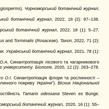
ngiosperms).
Чорноморський ботанічний журнал
,
ький ботанічний журнал
, 2022, 18 (2): 97–138.
рський ботанічний журнал
, 2022, 18 (1): 5–27.
us
and
Torminalis
(
Rosaceae
).
Taxon
, 2022, 71 (2):
ни.
Український ботанічний журнал
, 2021, 78 (1):
 О.А
. Синантропізація лісового та чагарникового
го університету. Біологія,
2020, 12 (2): 263–278.
ко О.І.
Синантропізація флори та рослинності –
слинного покриву України").
Вісник Національної
остійність
Тamarix odessana
Steven ex Bunge.
оморський ботанічний журна
л, 2020, 16 (1): 55–