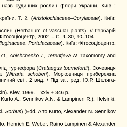
назв судинних рослин флори України. Київ :
раїни. Т. 2. (
Aristolochiaceae
–
Corylaceae
). Київ:
слин (Herbarium of vascular plants)
.
// Гербарій
 Фітосоціоцентр, 2002. – С. 9–30, 90–104.
lluginaceae
,
Portulacaceae
). Київ: Фітосоціоцентр,
 O., Anishchenko I., Terentjeva N.
Taxomomy and
Глід турнефора (
Crataegus tournefortii
), Сочевиця
а (
Nitraria schoberi
), Морковниця прибережна
ининий світ. 2 вид. / Під заг. ред. Ю.Р. Шеляга-
n). Kiev, 1999. – xxiv + 346 p.
. Kurto A., Sennikov A.N. & Lampinen R.). Helsinki,
l
. Sorbus
) (Edd. Arto Kurto, Alexander N. Sennikov
rto, Henrich E. Weber, Raino Lampinen & Alexander