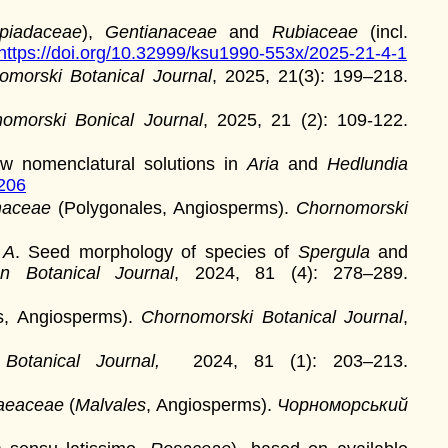
epiadaceae
),
Gentianaceae
and
Rubiaceae
(incl.
https://doi.org/10.32999/ksu1990-553x/2025-21-4-1
omorski Botanical Journal
, 2025, 21(3): 199–218.
omorski Bonical Journal
, 2025, 21 (2): 109-122.
w nomenclatural solutions in
Aria
and
Hedlundia
.206
naceae
(Polygonales, Angiosperms).
Chornomorski
 A
. Seed morphology of species of
Spergula
and
an Botanical Journal
, 2024, 81 (4): 278–289.
s, Angiosperms).
Chornomorski Botanical Journal
,
 Botanical Journal,
2024, 81 (1): 203–213.
aeaceae
(
Malvales
, Angiosperms).
Чорноморський