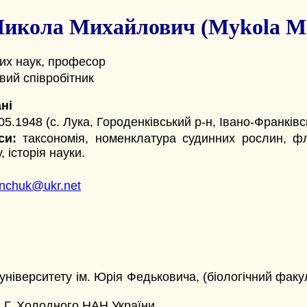
икола Михайлович (Mykola M.
них наук, професор
вий співробітник
ні
05.1948 (с. Лука, Городенківський р-н, Івано-Франківсь
си:
таксономія, номенклатура судинних рослин, фло
, історія науки.
nchuk@ukr.net
іверситету ім. Юрія Федьковича, (біологічний факульт
 М.Г. Холодного НАН України.