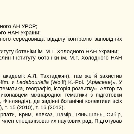
одного АН УРСР;
ого НАН України;
дного середовища відділу контролю заповідних
туту ботаніки ім. М.Г. Холодного НАН України;
лин Інституту ботаніки ім. М.Г. Холодного НАН
– академік А.Л. Тахтаджян), там же й захистив
ffm. и
Ledebouriella
(Wolff) K.-Pol. (
Apiaceae
)». У
тематика, географія, історія розвитку». Автор та
иконавцем міжнародної тематики з підготовки
і, Фінляндія), де задіяні ботанічні колективи всіх
, т. 15 (2010), т. 16 (2013).
арпати, Крим, Кавказ, Памір, Тянь-Шань, Сибір,
, член спеціалізованих наукових рад. Підготував