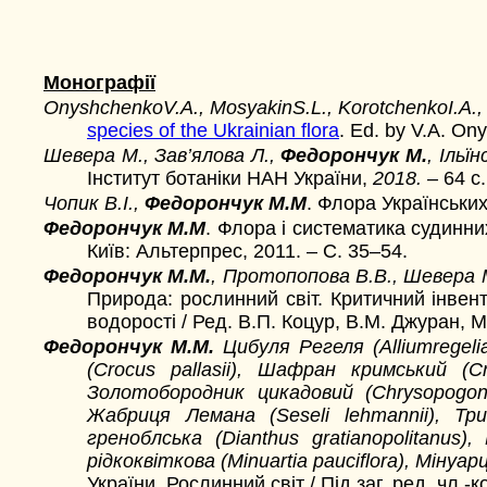
Монографії
OnyshchenkoV.A., MosyakinS.L., KorotchenkoI.A., 
species of the Ukrainian flora
. Еd. by V.A. On
Шевера М., Зав’ялова Л.,
Федорончук М.
, Ільї
Інститут ботаніки НАН України,
2018. –
64 с.
Чопик В.І.,
Федорончук М.М
. Флора Українських
Федорончук М.М
. Флора і систематика судинних
Київ: Альтерпрес, 2011. – С. 35–54.
Федорончук М.М.
, Протопопова В.В., Шевера М.
Природа: рослинний світ. Критичний інвен
водорості / Ред. В.П. Коцур, В.М. Джуран,
Федорончук М.М.
Цибуля Регеля (Alliumregel
(Crocus pallasii), Шафран кримський (Cr
Золотобородник цикадовий (Chrysopogon gr
Жабриця Лемана (Seseli lehmannii), Трин
греноблська (Dianthus gratianopolitanus
рідкоквіткова (Minuartia pauciflora), Мінуа
України. Рослинний світ / Під заг. ред. чл.-