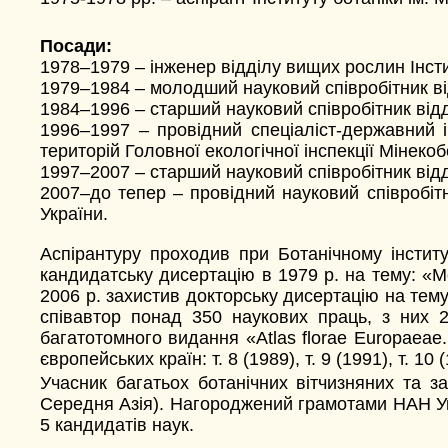
Посади:
1978–1979 – інженер відділу вищих рослин Інсти
1979–1984 – молодший науковий співробітник ві
1984–1996 – старший науковий співробітник відд
1996–1997 – провідний спеціаліст-державний 
територій Головної екологічної інспекції Мінекоб
1997–2007 – старший науковий співробітник відд
2007–до тепер – провідний науковий співробіт
України.
Аспірантуру проходив при Ботанічному інститу
кандидатську дисертацію в 1979 р. на тему: 
2006 р. захистив докторську дисертацію на тем
співавтор понад 350 наукових праць, з них 
багатотомного видання «Atlas florae Europaeae. Di
європейських країн: т. 8 (1989), т. 9 (1991), т. 10 (1
Учасник багатьох ботанічних вітчизняних та за
Середня Азія). Нагороджений грамотами НАН Укра
5 кандидатів наук.