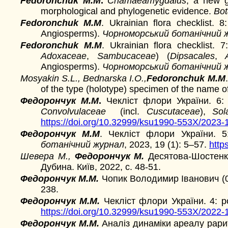
Fedoronchuk M.M
.
Chamaeamygdalus
, a new 
morphological and phylogenetic evidence.
Bot
Fedoronchuk M.M
. Ukrainian flora checklist. 8
Angiosperms).
Чорноморський ботанічний 
Fedoronchuk M.M
. Ukrainian flora checklist. 
Adoxaceae
,
Sambucaceae
) (
Dipsacales
,
Angiosperms).
Чорноморський ботанічний 
Mosyakin S.L., Bednarska I.O.,
Fedoronchuk M.M
of the type (holotype) specimen of the name of
Федорончук М.М
.
Чекліст флори України. 6
Convolvulaceae
(incl.
Cuscutaceae
),
So
https://doi.org/10.32999/ksu1990-553X/2023-
Федорончук М.М
. Чекліст флори України. 
ботанічний журнал
, 2023, 19 (1): 5–57.
http
Шевера М.,
Федорончук М.
Десятова-Шостенко
Дубина. Київ, 2022, с. 48-51.
Федорончук М.М.
Чопик Володимир Іванович (04.0
238.
Федорончук М.М.
Чекліст флори України. 4: 
https://doi.org/10.32999/ksu1990-553X/2022-
Федорончук М.М.
Аналіз динаміки ареалу рари