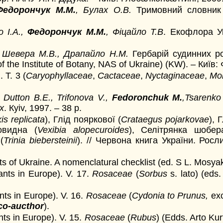
Федорончук М.М.
, Булах О.В.
Тримовний словник 
о І.А.,
Федорончук М.М.
, Фіцайло Т.В
. Екофлора Ук
, Шевера М.В., Драпайло Н.М.
Гербарій судинних ро
 the Institute of Botany, NAS of Ukraine) (KW). – Київ:
Т. 3 (
Caryophyllaceae
,
Cactaceae
,
Nyctaginaceae
,
Mo
 Dutton B.E., Trifonova V.,
Fedoronchuk M.
,Tsarenko
x
. Кyiv, 1997. – 38 p.
is replicata
), Глід пояркової (
Crataegus pojarkovae
), 
овидна (
Vexibia alopecuroides
), Селітрянка шобер
(
Trinia biebersteinii
). // Червона книга України. Росл
s of Ukraine. A nomenclatural checklist (ed. S L. Mosyaki
lants in Europe). V. 17.
Rosaceae
(
Sorbus
s. lato) (eds
nts in Europe). V. 16.
Rosaceae
(
Cydonia to Prunus,
exc
со-aucthor
).
nts in Europe). V. 15.
Rosaceae
(
Rubus
) (Edds. Arto Ku