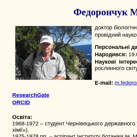
Федорончук М
доктор біологіч
провідний науко
Персональні да
Народився:
19.
Наукові інтере
рослинного світу
E-mail:
m.fedoro
ResearchGate
ORCID
Освіта:
1968-1972 – студент Чернівецького державного ун
хімії»).
1975-1978 рр. – аспірант Інституту ботаніки ім.