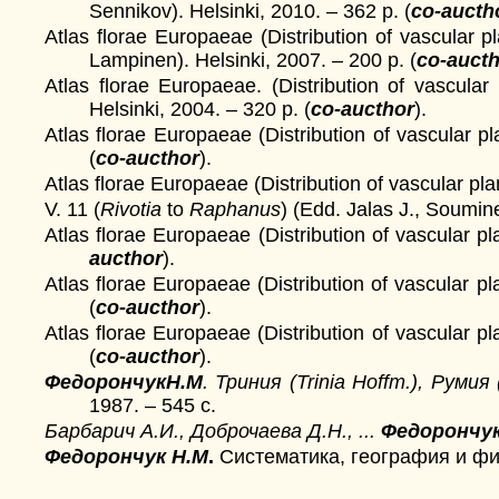
Sennikov). Helsinki, 2010. – 362 p. (
со-aucth
Atlas florae Europaeae (Distribution of vascular p
Lampinen). Helsinki, 2007. – 200 p. (
со-auct
Atlas florae Europaeae. (Distribution of vascular
Helsinki, 2004. – 320 p. (
со-aucthor
).
Atlas florae Europaeae (Distribution of vascular pl
(
со-aucthor
).
Atlas florae Europaeae (Distribution of vascular pla
V. 11 (
Rivotia
to
Raphanus
) (Edd. Jalas J., Soumine
Atlas florae Europaeae (Distribution of vascular pl
aucthor
).
Atlas florae Europaeae (Distribution of vascular pla
(
со-aucthor
).
Atlas florae Europaeae (Distribution of vascular pla
(
со-aucthor
).
ФедорончукН.М
. Триния (Trinia Hoffm.), Румия 
1987. – 545 с.
Барбарич А.И., Доброчаева Д.Н., ...
Федорончук
Федорончук Н.М
.
Систематика, география и фил