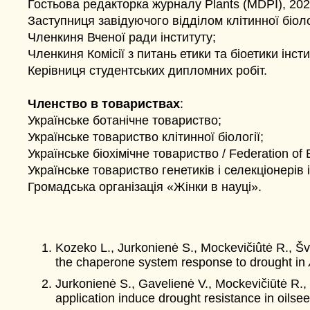
Гостьова редакторка журналу Plants (MDPI), 202
Заступниця завідуючого відділом клітинної біолог
Членкиня Вченої ради інституту;
Членкиня Комісії з питань етики та біоетики інсти
Керівниця студентських дипломних робіт.
Членство в товариствах
:
Українське ботанічне товариство;
Українське товариство клітинної біології;
Українське біохімічне товариство / Federation of
Українське товариство генетиків і селекціонерів 
Громадська організація «Жінки в науці».
Kozeko L., Jurkonienė S., Mockevičiûtė R., Š
the chaperone system response to drought in
Jurkonienė S., Gavelienė V., Mockevičiūtė R.,
application induce drought resistance in oilse