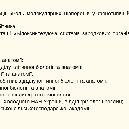
ації «Роль молекулярних шаперонів у фенотипічній
ітника;
ації «Білоксинтезуюча система зародкових органів 
 анатомії;
ілу клітинної біології та анатомії;
ї та анатомії;
ітник відділу клітинної біології та анатомії;
ої біології та анатомії;
логії рослин/фітогормонології;
Г. Холодного НАН України, відділ фізіології рослин;
ської сільськогосподарської академії;