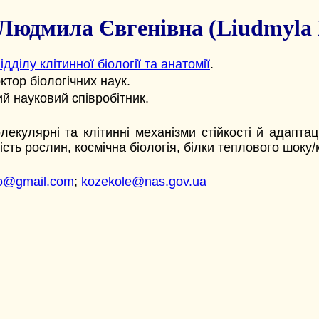
 Людмила Євгенівна (Liudmyla 
ідділу клітинної біології та анатомії
.
октор біологічних наук.
ий науковий співробітник.
олекулярні та клітинні механізми стійкості й адапт
сть рослин, космічна біологія, білки теплового шоку
ko@gmail.com
;
kozekole@nas.gov.ua