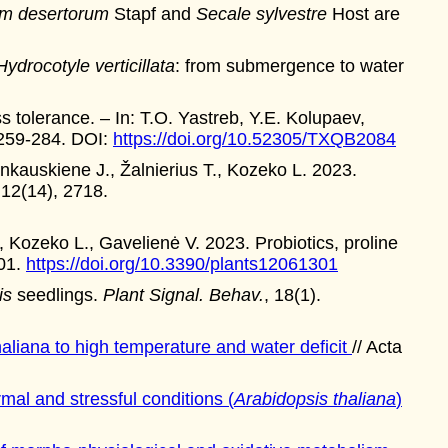
m desertorum
Stapf and
Secale sylvestre
Host are
Hydrocotyle verticillata
: from submergence to water
 tolerance. – In: T.O. Yastreb, Y.E. Kolupaev,
 259-284. DOI:
https://doi.org/10.52305/TXQB2084
nkauskiene J., Žalnierius T., Kozeko L. 2023.
 12(14), 2718.
 Kozeko L., Gavelienė V. 2023. Probiotics, proline
301.
https://doi.org/10.3390/plants12061301
is
seedlings.
Plant Signal. Behav.
, 18(1).
haliana to high temperature and water deficit
// Acta
mal and stressful conditions (
Arabidopsis thaliana
)