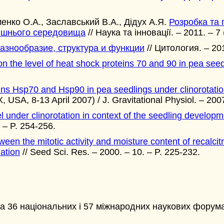
менко О.А., Заславський В.А., Дідух А.Я.
Розробка та 
нішнього середовища
// Наука та інновації. – 2011. – 7 
разнообразие, структура и функции
// Цитология. – 201
 on the level of heat shock proteins 70 and 90 in pea see
ns Hsp70 and Hsp90 in pea seedlings under clinorotation
 USA, 8-13 April 2007) / J. Gravitational Physiol. – 2007
el under clinorotation in context of the seedling develo
. – P. 254-256.
ween the mitotic activity and moisture content of recalci
ation
// Seed Sci. Res. – 2000. – 10. – P. 225-232.
на 36 національних і 57 міжнародних наукових форум