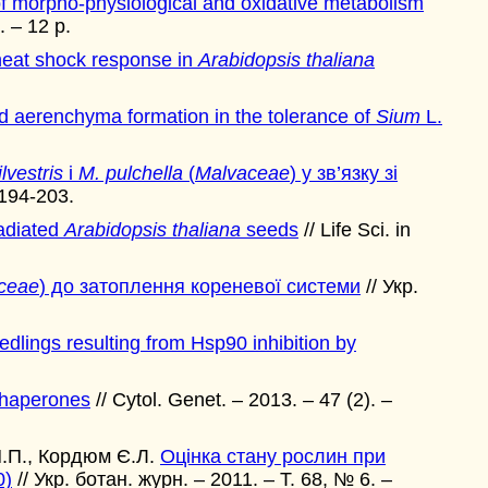
 of morpho-physiological and oxidative metabolism
. – 12 p.
e heat shock response in
Arabidopsis thaliana
 aerenchyma formation in the tolerance of
Sium
L.
lvestris
і
M. pulchella
(
Malvaceae
) у зв’язку зі
 194-203.
radiated
Arabidopsis thaliana
seeds
// Life Sci. in
ceae
) до затоплення кореневої системи
// Укр.
dlings resulting from Hsp90 inhibition by
 chaperones
// Cytol. Genet. – 2013. – 47 (2). –
 Я.П., Кордюм Є.Л.
Оцінка стану рослин при
0)
// Укр. ботан. журн. – 2011. – Т. 68, № 6. –