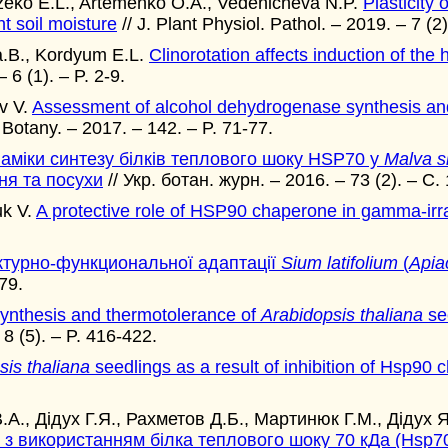
zeko E.L., Artemenko O.A., Vedenicheva N.P.
Plasticity
nt soil moisture
// J. Plant Physiol. Pathol. – 2019. – 7 (2)
a.B., Kordyum E.L.
Clinorotation affects induction of th
 6 (1). – P. 2-9.
v V.
Assessment of alcohol dehydrogenase synthesis and
 Botany. – 2017. – 142. – P. 71-77.
аміки синтезу білків теплового шоку HSP70 у
Malva si
ня та посухи
// Укр. ботан. журн. – 2016. – 73 (2). – С.
uk V.
A protective role of HSP90 chaperone in gamma-ir
ктурно-функциональної адаптації
Sium latifolium
(
Apia
79.
synthesis and thermotolerance of
Arabidopsis thaliana
see
 8 (5). – P. 416-422.
sis thaliana
seedlings as a result of inhibition of Hsp90
.А., Дідух Г.Я., Рахметов Д.Б., Мартинюк Г.М., Дідух
 з використанням білка теплового шоку 70 кДа (Hsp7