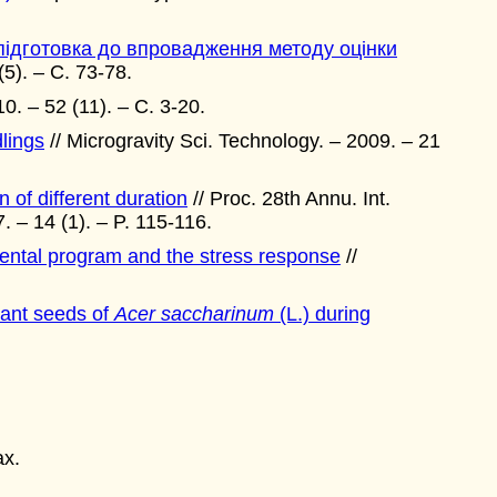
підготовка до впровадження методу оцінки
(5). – С. 73-78.
0. – 52 (11). – С. 3-20.
dlings
// Microgravity Sci. Technology. – 2009. – 21
 of different duration
// Proc. 28th Annu. Int.
. – 14 (1). – P. 115-116.
pmental program and the stress response
//
trant seeds of
Acer saccharinum
(L.) during
ах.