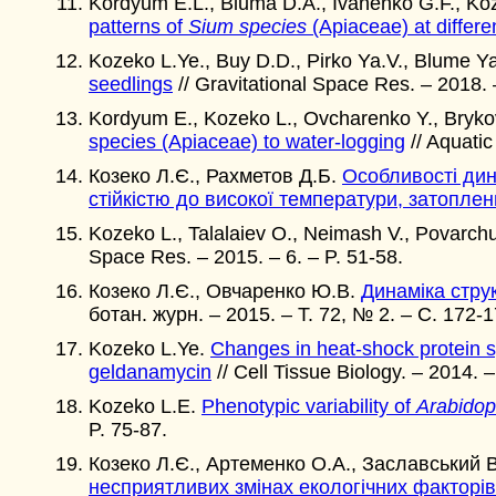
Kordyum E.L., Bluma D.A., Ivanenko G.F., Ko
patterns of
Sium species
(Apiaceae) at differe
Kozeko L.Ye., Buy D.D., Pirko Ya.V., Blume Y
seedlings
// Gravitational Space Res. – 2018. –
Kordyum E., Kozeko L., Ovcharenko Y., Bryko
species (Apiaceae) to water-logging
// Aquatic
Козеко Л.Є., Рахметов Д.Б.
Особливості дин
стійкістю до високої температури, затоплен
Kozeko L., Talalaiev O., Neimash V., Povarch
Space Res. – 2015. – 6. – P. 51-58.
Козеко Л.Є., Овчаренко Ю.В.
Динаміка стру
ботан. журн. – 2015. – Т. 72, № 2. – C. 172-1
Kozeko L.Ye.
Changes in heat-shock protein 
geldanamycin
// Cell Tissue Biology. – 2014. –
Kozeko L.E.
Phenotypic variability of
Arabidop
P. 75-87.
Козеко Л.Є., Артеменко О.А., Заславський В
несприятливих змінах екологічних факторів