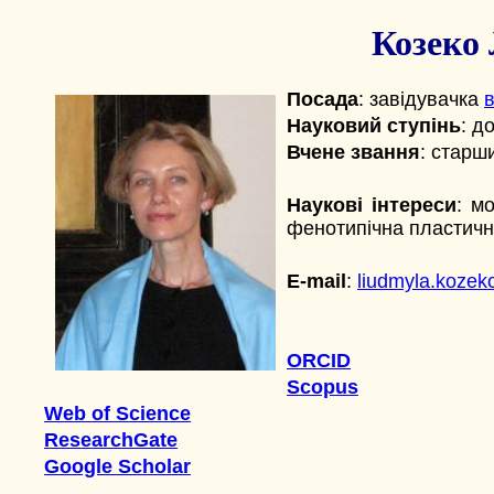
Козеко
Посада
: завідувачка
в
Науковий ступінь
: д
Вчене звання
: старш
Наукові інтереси
: м
фенотипічна пластичні
E-mail
:
liudmyla.koze
ORCID
Scopus
Web of Science
ResearchGate
Google Scholar