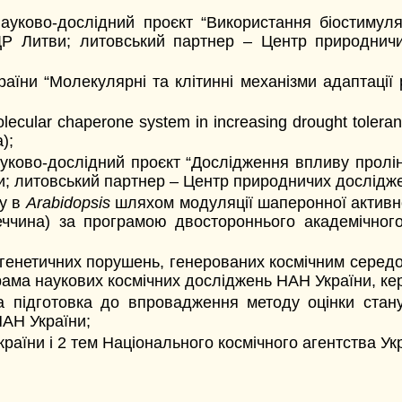
науково-дослідний проєкт “Використання біостимуля
Р Литви; литовський партнер – Центр природничих 
їни “Молекулярні та клітинні механізми адаптації 
lar chaperone system in increasing drought tolerance
);
уково-дослідний проєкт “Дослідження впливу проліну
и; литовський партнер – Центр природничих досліджен
ку в
Arabidopsis
шляхом модуляції шаперонної активно
меччина) за програмою двостороннього академічног
 генетичних порушень, генерованих космічним середо
рама наукових космічних досліджень НАН України, кер
та підготовка до впровадження методу оцінки стан
НАН України;
аїни і 2 тем Національного космічного агентства Укр