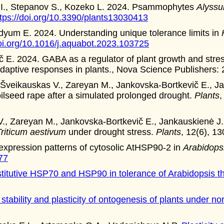
 I., Stepanov S., Kozeko L. 2024. Psammophytes
Alyssu
ttps://doi.org/10.3390/plants13030413
dyum E. 2024. Understanding unique tolerance limits in
doi.org/10.1016/j.aquabot.2023.103725
 E. 2024. GABA as a regulator of plant growth and stress
adaptive responses in plants., Nova Science Publishers:
 Šveikauskas V., Zareyan M., Jankovska-Bortkevič E., Ja
ilseed rape after a simulated prolonged drought.
Plants
,
., Zareyan M., Jankovska-Bortkevič E., Jankauskienė J.,
Triticum aestivum
under drought stress.
Plants
, 12(6), 1
xpression patterns of cytosolic AtHSP90-2 in
Arabidops
77
nstitutive HSP70 and HSP90 in tolerance of Arabidopsis t
ability and plasticity of ontogenesis of plants under nor