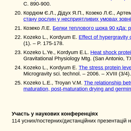
С. 890-900.
Кордюм Є.Л., Дідух Я.П., Козеко Л.Є., Арте
стану рослин у несприятливих умовах зов
Козеко Л.Е.
Белки теплового шока 90 кДа: 
Kozeko L., Kordyum E.
Effect of hypergravity
(1). – P. 175-178.
Kozeko L.Ye., Kordyum E.L.
Heat shock protei
Gravitational Physiology Mtg. (San Antonio, TX,
Kozeko L., Kordyum E.
The stress protein lev
Microgravity sci. technol. – 2006. – XVIII (3/4)
Kozeko L.E., Troyan V.M.
The relationship bet
maturation, post-maturation drying and germin
Участь у наукових конференціях
114 усних/постерних/дистанційних презентацій 