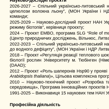
Науково-дослідні проєкти
2026-2027 – Спільний українсько-литовський 
целюлози волокна льону”, (МОН України і НД
команди;
2025-2029 – Науково-дослідний проєкт НАН Укра
режиму біотопів”, керівниця проєкту;
2024 – Проєкт EMBO, програма SLG “Role of molecu
(Центр природничих досліджень, Вільнюс, Литва
2022-2023 – Спільний українсько-литовський на
до водного дефіциту”, (МОН України і НДР Литв
2018 – Проєкт «Регуляція реакції теплового шо
біології рослин Університету м. Тюбінген (Ні
(DAAD);
2012 – Проєкт «Роль шаперонів Hsp90 у прояві
Arabidopsis thaliana
)», Цільова комплексна прог
2010 – Науково-технічний проєкт «Розробка 
середовища», Програма інноваційних проєктів 
1991-2025 – Виконавиця 15 наукових тем НАН Укр
Професійна діяльність