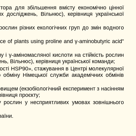
тора для збільшення вмісту економічно цінної
досліджень, Вільнюс), керівниця української
рослин різних екологічних груп до змін водного
 of plants using proline and γ-aminobutyric acid”
 і γ-аміномасляної кислоти на стійкість рослин
ь, Вільнюс), керівниця української команди;
сті HSP90», стажування в Центрі молекулярної
о обміну Німецької служби академічних обмінів
вищем (екзобіологічний експеримент з насінням
івниця проєкту;
у рослин у несприятливих умовах зовнішнього
аїни.