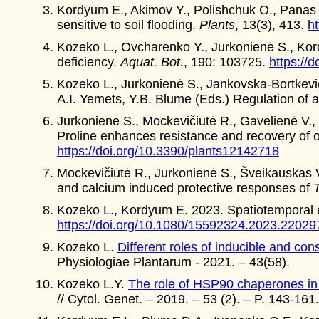
Kordyum E., Akimov Y., Polishchuk O., Panas
sensitive to soil flooding.
Plants
, 13(3), 413.
h
Kozeko L., Ovcharenko Y., Jurkonienė S., Kor
deficiency.
Aquat. Bot.
, 190: 103725.
https://
Kozeko L., Jurkonienė S., Jankovska-Bortkevič
A.I. Yemets, Y.B. Blume (Eds.) Regulation of 
Jurkoniene S., Mockevičiūtė R., Gavelienė V.,
Proline enhances resistance and recovery of o
https://doi.org/10.3390/plants12142718
Mockevičiūtė R., Jurkonienė S., Šveikauskas V
and calcium induced protective responses of
Kozeko L., Kordyum E. 2023. Spatiotemporal e
https://doi.org/10.1080/15592324.2023.22029
Kozeko L.
Different roles of inducible and co
Physiologiae Plantarum - 2021. – 43(58).
Kozeko L.Y.
The role of HSP90 chaperones in st
// Cytol. Genet. – 2019. – 53 (2). – P. 143-161.