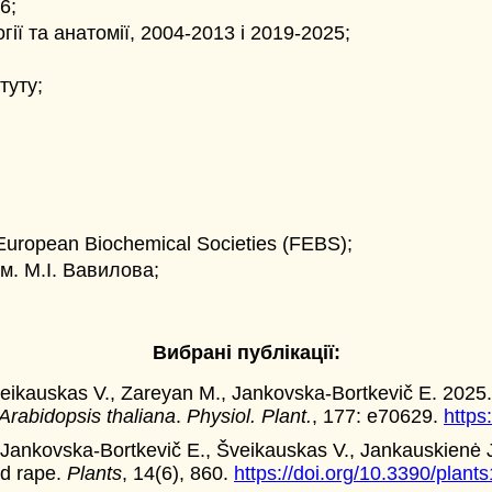
6;
ії та анатомії, 2004-2013 і 2019-2025;
туту;
 European Biochemical Societies (FEBS);
ім. М.І. Вавилова;
Вибрані публікації:
veikauskas V., Zareyan M., Jankovska-Bortkevič E. 2025.
Arabidopsis thaliana
.
Physiol. Plant.
, 177: e70629.
https
 Jankovska-Bortkevič E., Šveikauskas V., Jankauskienė J
ed rape.
Plants
, 14(6), 860.
https://doi.org/10.3390/plan