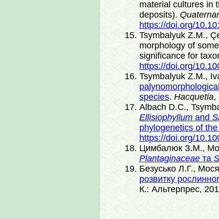
material cultures i
deposits).
Quaternar
https://doi.org/10.1
Tsymbalyuk Z.М., Çe
morphology of some
significance for ta
https://doi.org/10.1
Tsymbalyuk Z.M., Iv
palynomorphological 
species
.
Hacquetia
,
Albach D.C., Tsymba
Ellisiophyllum
and
S
phylogenetics of the 
https://doi.org/10.
Цимбалюк З.М., Мо
Plantaginaceae
та
S
Безусько Л.Г., Мося
розвитку рослинног
К.: Альтерпрес, 201