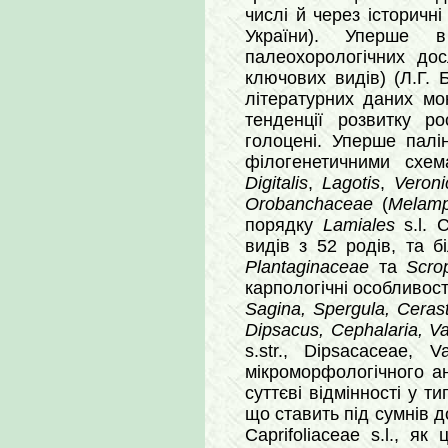
числі й через історичн
України). Уперше 
палеохорологічних дос
ключових видів) (Л.Г. Б
літературних даних мо
тенденції розвитку р
голоцені. Уперше палі
філогенетичними схе
Digitalis
,
Lagotis
,
Veroni
Orobanchaceae
(
Melamp
порядку
Lamiales
s.l. 
видів з 52 родів, та 
Plantaginaceae
та
Scro
карпологічні особливост
Sagina, Spergula, Cerast
Dipsacus, Cephalaria, Va
s.str., Dipsacaceae, 
мікроморфологічного ан
суттєві відмінності у т
що ставить під сумнів д
Caprifoliaceae s.l., я