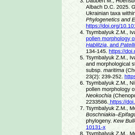
Daubert M., Hoensbr
Albach D.C. 2025. G
Ukrainian taxa withi
Phylogenetics and E
https://doi.org/10.
Tsymbalyuk Z.M., Iv
pollen morphology o
Hablitzia
, and
Patelli
134-145.
https://doi
Tsymbalyuk Z.M., Iv
and morphological st
subsp.
maritima
(Ch
23(2): 239-252.
http
Tsymbalyuk Z.М., Ni
pollen morphology o
Neokochia
(Chenopo
2233586.
https://do
Tsymbalyuk Z.М., Mo
Boschniakia–Epifag
phylogeny.
Kew Bull
10131-x
Tsymbalyuk Z.М., Mo