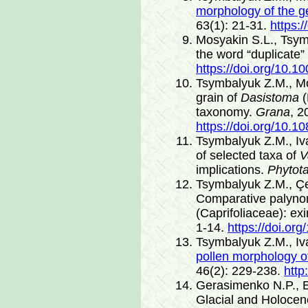
morphology of the 
63(1): 21-31.
https:
Mosyakin S.L., Tsym
the word “duplicate” 
https://doi.org/10.1
Tsymbalyuk Z.M., Mo
grain of
Dasistoma
(
taxonomy.
Grana
, 2
https://doi.org/10.
Tsymbalyuk Z.М., Iv
of selected taxa of
V
implications.
Phytot
Tsymbalyuk Z.M., Çe
Comparative palyno
(Caprifoliaceae): ex
1-14.
https://doi.o
Tsymbalyuk Z.М., Iv
pollen morphology 
46(2): 229-238.
htt
Gerasimenko N.P., B
Glacial and Holocen