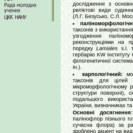
дослідження з основн
реліктові види судин
(Л.Г. Безусько, С.Л. Мося
паліноморфологічн
таксонів з використанн
узгодження паліном
реконструкціями на п
порядку
Lamiales
s.l. 
гербарію KW Інституту 
філогенетичної система
ін.).
карпологічний:
мо
таксонів для цілей 
мікроморфологічному р
структури поверхні), 
подальшого використ
України, визначниках та 
Основні досягнення
палінофлор пізнього п
сучасна флора) за рах
зроблено акцент на вид