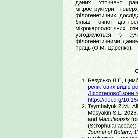
даних. Уточнено ран
мікроструктури повер
філогенетичних дослід
більш точної діагно
мікрокарпологічних о
узгоджуються з суч
філогенетичними даним
праць (О.М. Царенко).
О
Безусько Л.Г., Цим
реліктових видів р
Лісостепової зони 
https://doi.org/10.1
Tsymbalyuk Z.M., Al
Mosyakin S.L. 2025.
and
Manuleopsis
fro
(Scrophulariaceae):
Journal of Botany
, 