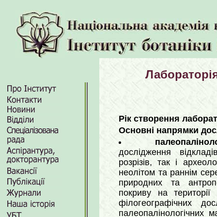
Лабораторія
Рік створення лаборат
Основні напрямки дос
палеопалінол
дослідження відклад
розрізів, так і археол
неолітом та раннім сер
природних та антроп
покриву на території 
філогеографічних дос
палеопалінологічних ма