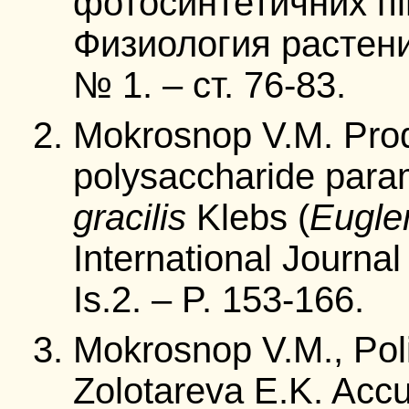
фотосинтетичних піг
Физиология растений
№ 1. – ст. 76-83.
Mokrosnop V.M. Prod
polysaccharide para
gracilis
Klebs (
Eugle
International Journal
Is.2. – P. 153-166.
Mokrosnop V.M., Pol
Zolotareva E.K. Accu