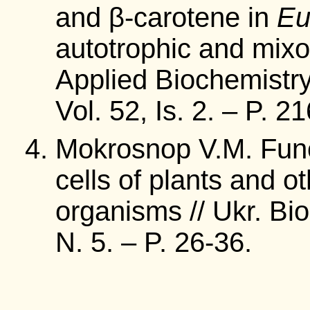
and β-carotene in
Eu
autotrophic and mixot
Applied Biochemistry
Vol. 52, Is. 2. – P. 2
Mokrosnop V.M. Funct
cells of plants and o
organisms // Ukr. Bi
N. 5. – P. 26-36.