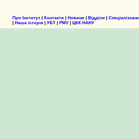
Про Інститут
|
Контакти
|
Новини
|
Відділи
|
Спеціалізова
|
Наша історія
|
УБТ
|
РМУ
|
ЦКК НАНУ