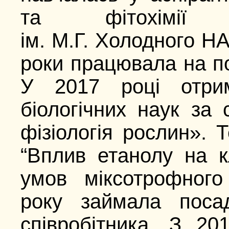
та фітохімії І
ім. М.Г. Холодного Н
роки працювала на по
У 2017 році отрим
біологічних наук за 
фізіологія рослин». 
“Вплив етанолу на 
умов міксотрофного
року займала поса
співробітника. З 20