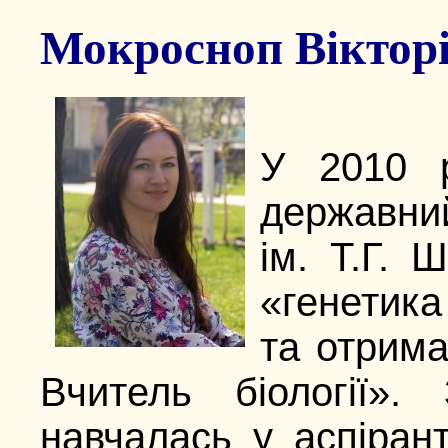
Мокросноп Вікторія
У 2010 р
держа
ім. Т.Г. 
«генетика
та отрима
Вчитель біології»
навчалась у аспірант