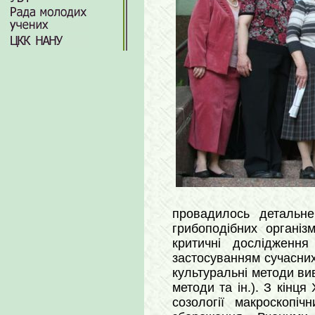
провадилось детальне 
грибоподібних органі
критичні дослідження
застосуванням сучасних
культуральні методи вив
методи та ін.). З кінц
созології макроскопі