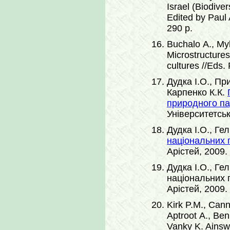
Israel (Biodive
Edited by Paul 
290 p.
Buchalo A., My
Microstructure
cultures //Eds.
Дудка І.О., Пр
Карпенко К.К.
природного па
Університетськ
Дудка І.О., Ге
національних 
Арістей, 2009. 
Дудка І.О., Ге
національних п
Арістей, 2009. 
Kirk P.M., Cann
Aptroot A., Ben
Vanky K. Ainswo