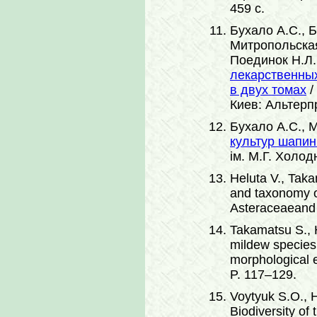
459 с.
Бухало А.С., Б
Митропольская
Поединок Н.Л.
лекарственных
в двух томах
/
Киев: Альтерпре
Бухало А.С., 
культур шапин
ім. М.Г. Холод
Heluta V., Tak
and taxonomy 
Asteraceaean
Takamatsu S., 
mildew species 
morphological 
P. 117–129.
Voytyuk S.O., 
Biodiversity of