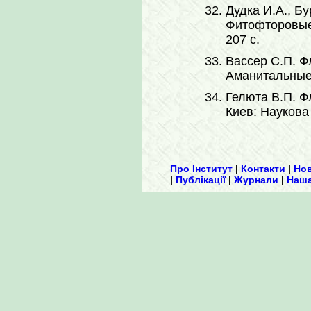
Дудка И.А., Б
Фитофторовые 
207 с.
Вассер С.П. Ф
Аманитальные г
Гелюта В.П. Ф
Киев: Наукова 
Про Інститут
|
Контакти
|
Но
|
Публікації
|
Журнали
|
Наша