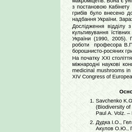
макроміцетів. Вона є ун
з постановою Кабінету 
грибів було внесено д
надбання України. Зараз
Дослідження відділу з
культивування їстівних
України (1990, 2005).
роботи професора В.П
борошнисто-росяних гри
На початку ХХІ століття
міжнародні наукові кон
medicinal mushrooms in h
XIV Congress of Europea
Осно
Savchenko K.G.,
(Biodiversity o
Paul A. Volz. –
Дудка І.О., Ге
Акулов О.Ю., Г