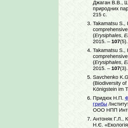
Джаган В.В., 
природних парк
215 с.
Takamatsu S., I
comprehensive 
(
Erysiphales
,
E
2015. –
107
(5)
Takamatsu S., I
comprehensive 
(
Erysiphales
,
E
2015. –
107
(3)
Savchenko K.G.,
(Biodiversity o
Königstein im T
Придюк Н.П.
Ф
грибы
/Інститу
ООО НПП Интер
Антоняк Г.Л., 
Н.Є. «Екологія