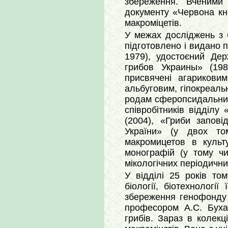
збереження. Вченими 
документу «Червона кн
макроміцетів.
У межах досліджень з б
підготовлено і видано п
1979), удостоєний Дер
грибов Украины» (198
присвячені агарикови
альбуговим, гіпокреаль
родам сферопсидальних 
співробітників відділу
(2004), «Гриби запові
України» (у двох то
макромицетов в культ
монографій (у тому чи
мікологічних періодичн
У відділі 25 років то
біології, біотехнологі
збереження генофонду м
професором А.С. Буха
грибів. Зараз в колекц