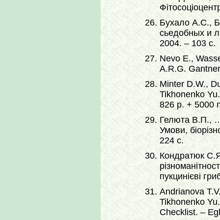
Фітосоціоцентр
Бухало А.С., 
сьедобных и л
2004. – 103 с.
Nevo E., Wasser
A.R.G. Gantner
Minter D.W., Du
Tikhonenko Yu.
826 p. + 5000 
Гелюта В.П., …
Умови, біорізн
224 с.
Кондратюк С.Я
різноманітност
пукцинієві гриб
Andrianova T.V.
Tikhonenko Yu.Y
Checklist. – Eg