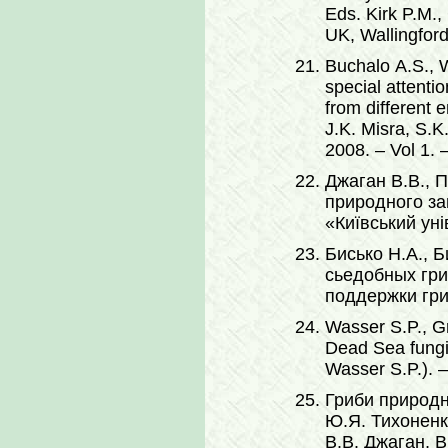
Eds. Kirk P.M.,
UK, Wallingford
Buchalo A.S., W
special attenti
from different 
J.K. Misra, S.
2008. – Vol 1. 
Джаган В.В., 
природного за
«Київський уні
Бисько Н.А., 
сьедобных гри
поддержки гри
Wasser S.P., Gr
Dead Sea fungi.
Wasser S.P.). –
Гриби природни
Ю.Я. Тихоненко
В.В. Джаган, В.