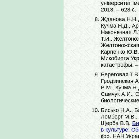
університет ім
2013. – 628 с.
Жданова Н.Н.,
Кучма Н.Д., А
Наконечная Л.Т
Т.И., Желтонож
Желтоножская 
Карпенко Ю.В.
Микобиота Ук
катастрофы. – 
Береговая Т.В.
Гродзинская А
В.М., Кучма Н.
Самчук А.И., 
биологические 
Бисько Н.А., Б
Ломберг М.В.,
Щерба В.В.
Би
в культуре: С
кор. НАН Украи