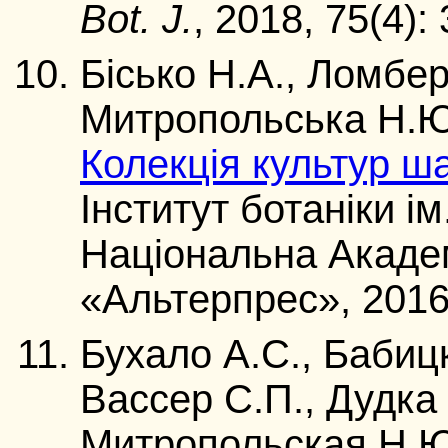
Bot. J.
, 2018, 75(4):
Бісько Н.А., Ломбер
Митропольська Н.Ю
Колекція культур ша
Інститут ботаніки і
Національна Академі
«Aльтерпрес», 2016.
Бухало А.С., Бабицк
Вассер С.П., Дудка 
Митропольская Н.Ю