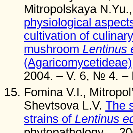
Mitropolskaya N.Yu.
physiological aspec
cultivation of culina
mushroom
Lentinus
(Agaricomycetideae)
2004. – V. 6, № 4. – 
Fomina V.I., Mitropol
Shevtsova L.V.
The s
strains of
Lentinus e
phytopathology. – 20