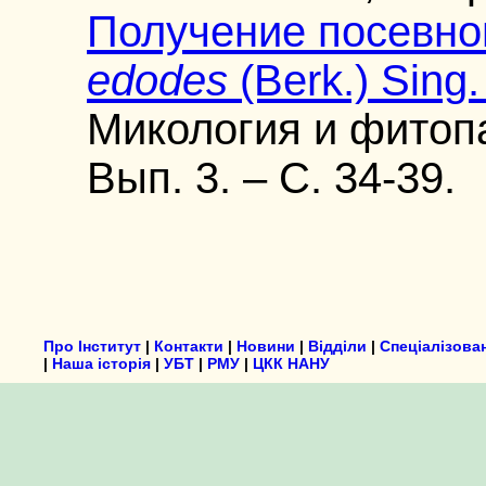
Получение посевно
edodes
(Berk.) Sin
Микология и фитопат
Вып. 3. – С. 34-39.
Про Інститут
|
Контакти
|
Новини
|
Відділи
|
Спеціалізова
|
Наша історія
|
УБТ
|
РМУ
|
ЦКК НАНУ