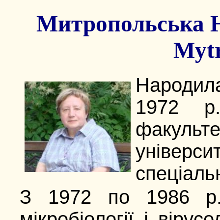
Митропольська Н
Mytr
Народила
1972 р.
факульте
універси
спеціальн
З 1972 по 1986 р.
мікробіології і вірусо