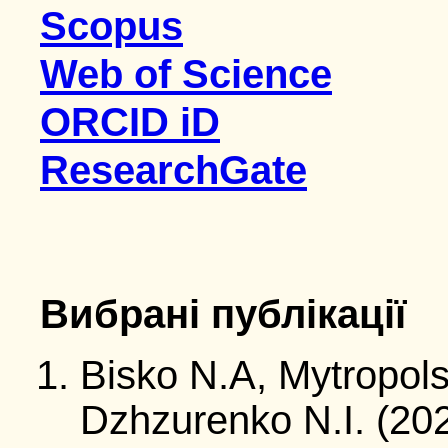
Scopus
Web of Science
ORCID iD
ResearchGate
Вибрані публікації
Bisko N.A, Mytropols
Dzhzurenko N.I. (20