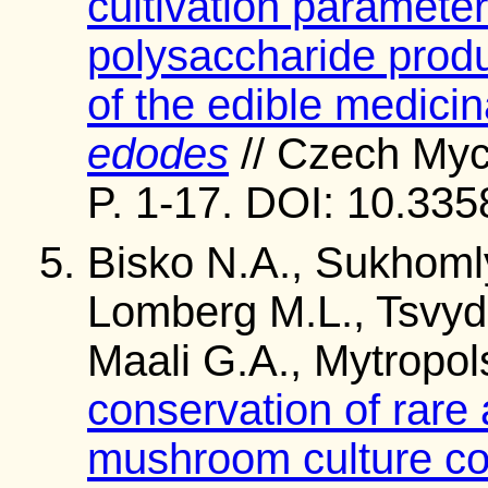
cultivation parameter
polysaccharide produ
of the edible medic
edodes
// Czech Myco
P. 1-17. DOI: 10.33
Bisko N.A., Sukhoml
Lomberg M.L., Tsvyd 
Maali G.A., Mytropo
conservation of rare
mushroom culture col