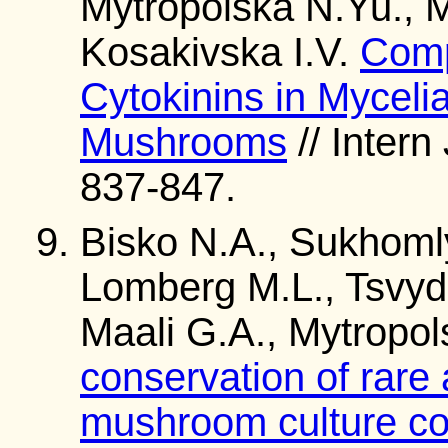
Mytropolska N.Yu., 
Kosakivska I.V.
Comp
Cytokinins in Myceli
Mushrooms
// Intern
837-847.
Bisko N.A., Sukhoml
Lomberg M.L., Tsvyd 
Maali G.A., Mytropo
conservation of rare
mushroom culture col