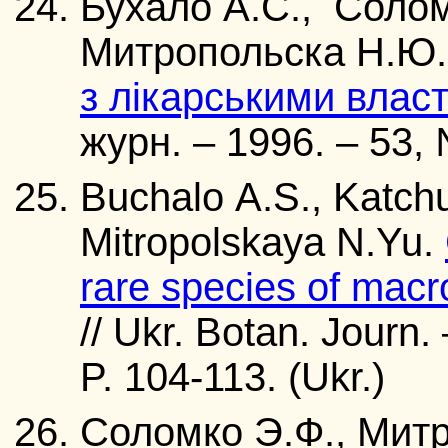
Бухало А.С., Солом
Митропольска Н.Ю
з лікарськими влас
журн. – 1996. – 53, 
Buchalo A.S., Katchu
Mitropolskaya N.Yu.
rare species of mac
// Ukr. Botan. Journ.
P. 104-113. (Ukr.)
Соломко Э.Ф., Мит