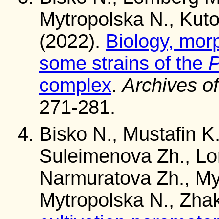
Mytropolska N., Kuto
(2022).
Biology, mor
some strains of the
P
complex
.
Archives of
271-281.
Bisko N., Mustafin K.
Suleimenova Zh., Lo
Narmuratova Zh., My
Mytropolska N., Zha