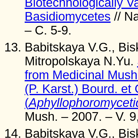
Biotechnologically V
Basidiomycetes
// Na
– С. 5-9.
Babitskaya V.G., Bis
Mitropolskaya N.Yu.
from Medicinal Mus
(P. Karst.) Bourd. et 
(
Aphyllophoromycet
Mush. – 2007. – V. 9
Babitskaya V.G., Bis