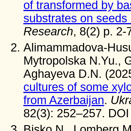
of transformed by ba
substrates on seeds 
Research
, 8(2) p. 2-
Alimammadova-Husuy
Mytropolska N.Yu., G
Aghayeva D.N. (202
cultures of some xyl
from Azerbaijan
.
Ukr
82(3): 252–257. DOI
Bisko N., Lomberg M