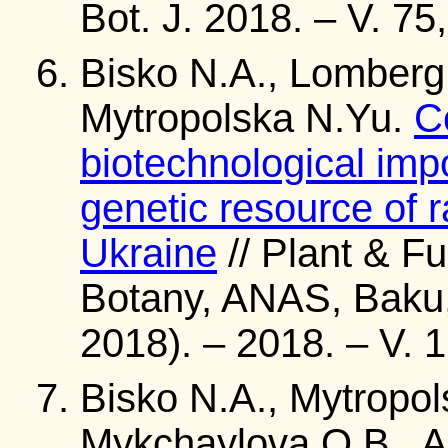
Bot. J. 2018. – V. 75
Bisko N.A., Lomberg
Mytropolska N.Yu.
C
biotechnological impo
genetic resource of 
Ukraine
// Plant & Fu
Botany, ANAS, Baku
2018). – 2018. – V. 1
Bisko N.A., Mytropol
Mykchaylova O.B., A