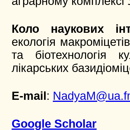
аграрному комплексі У
Коло наукових інт
екологія макроміцетів
та біотехнологія ку
лікарських базидіоміц
E-mail
:
NadyaM@ua.f
Google Scholar