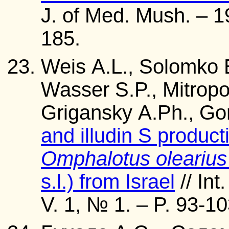
J. of Med. Mush. – 19
185.
Weis A.L., Solomko E
Wasser S.P., Mitropo
Grigansky A.Ph., Gor
and illudin S produc
Omphalotus olearius
s.l.) from Israel
// Int
V. 1, № 1. – P. 93-10