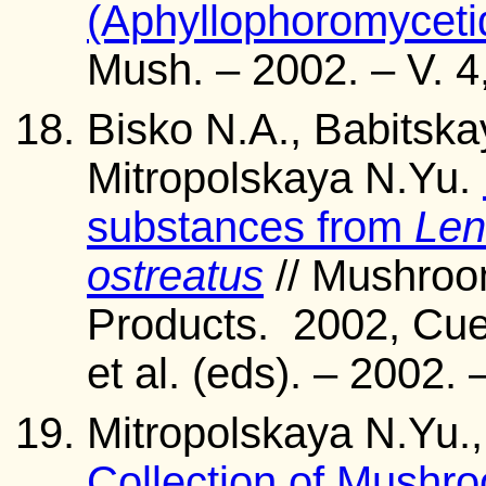
(Aphyllophoromyceti
Mush. – 2002. – V. 4
Bisko N.A., Babitskay
Mitropolskaya N.Yu.
substances from
Len
ostreatus
// Mushroo
Products. 2002, Cu
et al. (eds). – 2002. 
Mitropolskaya N.Yu.
Collection of Mushr