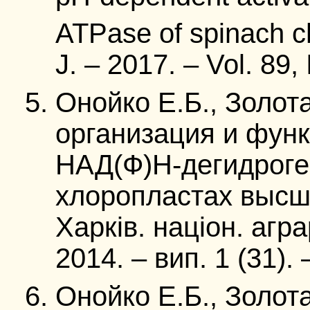
ATPase of spinach ch
J. – 2017. – Vol. 89,
Онойко Е.Б., Золот
организация и фун
НАД(Ф)Н-дегидроге
хлоропластах высши
Харків. націон. агра
2014. – вип. 1 (31). 
Онойко Е.Б., Золот