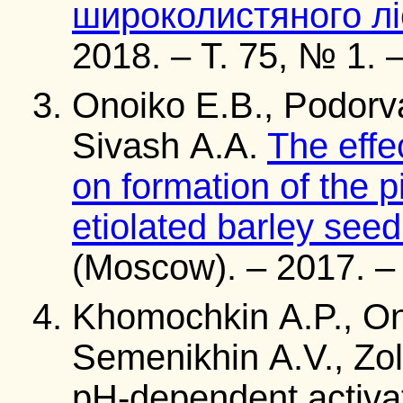
широколистяного лі
2018. – Т. 75, № 1. 
Onoiko E.B., Podorva
Sivash A.A.
The effe
on formation of the 
etiolated barley seed
(Moscow). – 2017. – 
Khomochkin A.P., On
Semenikhin A.V., Zol
pH-dependent activat