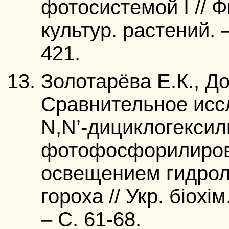
фотосистемой I // 
культур. растений. –
421.
Золотарёва Е.К., Д
Сравнительное исс
N,N’-дициклогекси
фотофосфорилиров
освещением гидрол
гороха // Укр. біохім
– С. 61-68.