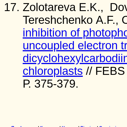
Zolotareva E.K., Do
Tereshchenko A.F., 
inhibition of photop
uncoupled electron t
dicyclohexylcarbodii
chloroplasts
// FEBS 
Р. 375-379.