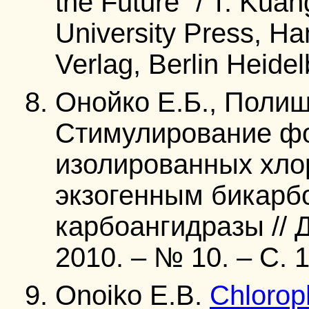
the Future” / T. Kuan
University Press, H
Verlag, Berlin Heidel
Онойко Е.Б., Полищ
Стимулирование ф
изолированных хло
экзогенным бикарб
карбоангидразы // Д
2010. – № 10. – C. 
Onoiko E.B.
Chlorop