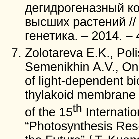
дегидрогеназный к
высших растений // 
генетика. – 2014. – 
Zolotareva E.K., Pol
Semenikhin A.V., Ono
of light-dependent b
thylakoid membrane 
th
of the 15
Internati
“Photosynthesis Res