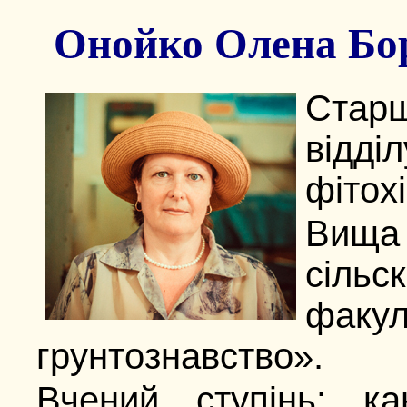
Онойко Олена Бор
Старш
відд
фітохі
Вища
сільс
факу
грунтознавство».
Вчений ступінь: ка