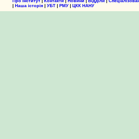
Про Інститут
|
Контакти
|
Новини
|
Відділи
|
Спеціалізова
|
Наша історія
|
УБТ
|
РМУ
|
ЦКК НАНУ