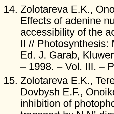
Zolotareva E.K., Ono
Effects of adeninе n
accessibility of the 
II // Photosynthesis
Ed. J. Garab, Kluwer
– 1998. – Vol. III. –
Zolotareva E.K., Ter
Dovbysh E.F., Onoiko
inhibition of photoph