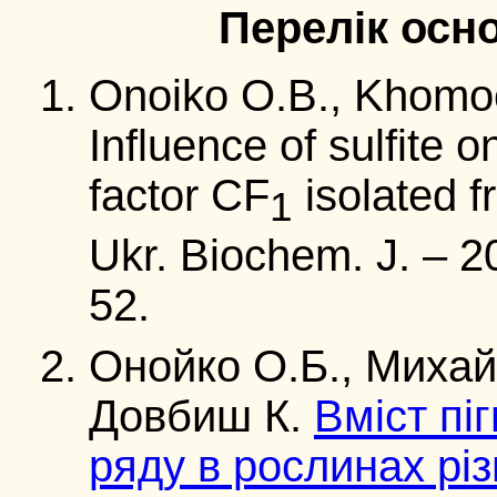
Перелік осн
Onoiko О.B., Khomoc
Influence of sulfite 
factor CF
isolated f
1
Ukr. Biochem. J. – 20
52.
Онойко О.Б., Михай
Довбиш К.
Вміст пі
ряду в рослинах різ