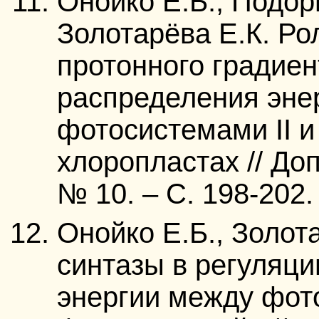
Онойко Е.Б., Подор
Золотарёва Е.К. Р
протонного градиен
распределения эне
фотосистемами II и
хлоропластах // Доп
№ 10. – С. 198-202.
Онойко Е.Б., Золот
синтазы в регуляци
энергии между фото