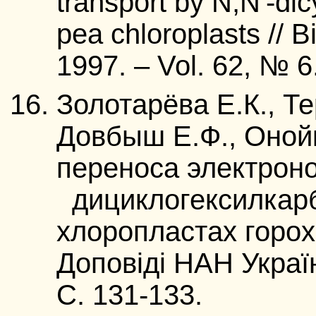
transport by N,N'-di
pea chloroplasts // 
1997. – Vol. 62, № 6
Золотарёва Е.К., Т
Довбыш Е.Ф., Оной
переноса электроно
дициклогексилкар
хлоропластах гороха
Доповіді НАН Україн
С. 131-133.