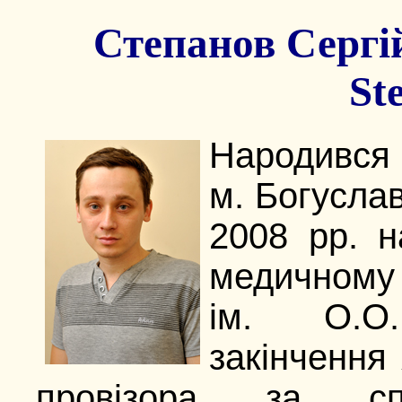
Степанов Сергій
St
Народивс
м. Богуслав
2008 рр. н
медичн
ім. О.О
закінчення
провізора за спе