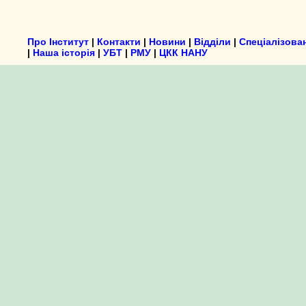
Про Інститут
|
Контакти
|
Новини
|
Відділи
|
Спеціалізова
|
Наша історія
|
УБТ
|
РМУ
|
ЦКК НАНУ