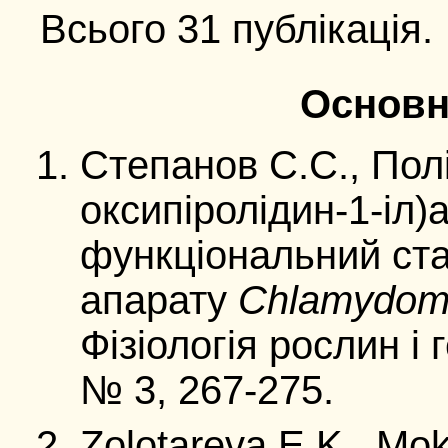
Всього 31 публікація.
Основні
Степанов С.С., Полi
оксипiролiдин-1-iл)а
функцiональний ст
апарату
Chlamydomo
Фізіологія рослин і 
№ 3, 267-275.
Zolotareva E.K., Mo