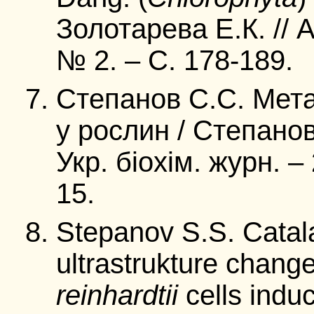
Золотарева Е.К. // А
№ 2. – С. 178-189.
Степанов С.С. Мет
у рослин / Степанов
Укр. біохім. журн. – 
15.
Stepanov S.S. Catala
ultrastrukture chang
reinhardtii
cells indu