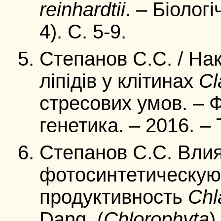
reinhardtii
. – Біологі
4). С. 5-9.
Степанов С.С. / На
ліпідів у клітинах
Cl
стресових умов. – Ф
генетика. – 2016. – 
Степанов С.С. Вли
фотосинтетическую
продуктивность
Chl
Dang. (
Chlorophyta
)