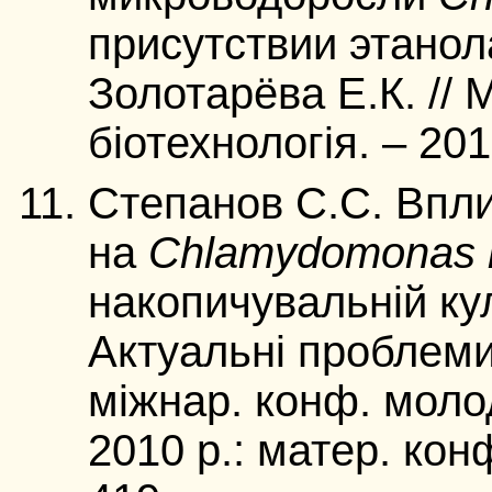
присутствии этанол
Золотарёва Е.К. // М
біотехнологія. – 201
Степанов С.С. Впли
на
Chlamydomonas re
накопичувальній кул
Актуальні проблеми 
міжнар. конф. моло
2010 р.: матер. конф