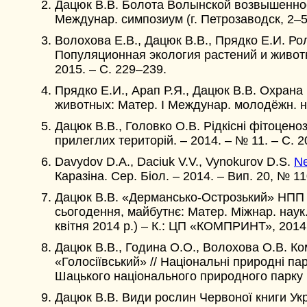
Дацюк В.В. Болота Волынской возвышеннос
Междунар. симпозиум (г. Петрозаводск, 2–5 
Волохова E.В., Дацюк В.В., Прядко Е.И. Р
Популяционная экология растений и животны
2015. – C. 229–239.
Прядко Е.И., Арап Р.Я., Дацюк В.В. Охран
животных: Матер. I Междунар. молодёжн. нау
Дацюк В.В., Головко О.В. Рідкісні фітоцен
прилеглих територiй. – 2014. – № 11. – С. 
Davydov D.A., Daciuk V.V., Vynokurov D.S.
Ne
Каразіна. Сер. Біол. – 2014. – Вип. 20, № 11
Дацюк В.В. «Дермансько-Острозький» НПП та
сьогодення, майбутнє: Матер. Міжнар. наук.
квітня 2014 р.) – К.: ЦП «КОМПРИНТ», 2014.
Дацюк В.В., Година О.О., Волохова О.В. Ко
«Голосіївський» // Національні природні па
Шацького національного природного парку (
Дацюк В.В. Види рослин Червоної книги Укр