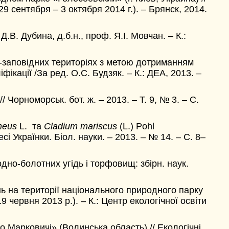
 сентября – 3 октября 2014 г.). – Брянск, 2014.
.В. Дубина, д.б.н., проф. Я.І. Мовчан. – К.:
-заповідних територіях з метою дотриманням
ікації /За ред. О.С. Будзяк. – К.: ДЕА, 2013. –
Чорноморськ. бот. ж. – 2013. – Т. 9, № 3. – С.
neus
L. та
Сladium mariscus
(L.) Pohl
і Українки. Біол. науки. – 2013. – № 14. – С. 8–
дно-болотних угідь і торфовищ: збірн. наук.
ь на території національного природного парку
9 червня 2013 р.). – К.: Центр екологічної освіти
Марковичі» (Волинська область) // Екологічні