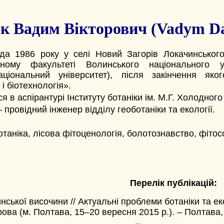
к Вадим Вікторович (Vadym Da
а 1986 року у селі Новий Загорів Локачинського
чному факультеті Волинського національного у
аціональний університет), після закінчення яког
і біотехнологія».
я в аспірантурі Інституту ботаніки ім. М.Г. Холодног
 провідний інженер відділу геоботаніки та екології.
таніка, лісова фітоценологія, болотознавство, фітос
Перелік публікацій:
ької височини // Актуальні проблеми ботаніки та еко
ова (м. Полтава, 15–20 вересня 2015 р.). – Полтава, 