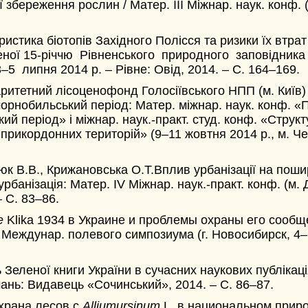
збереження рослин / Матер. III Міжнар. наук. конф. (4
ристика біотопів Західного Полісся та ризики їх втра
ченої 15-річчю Рівненського природного заповідника
 липня 2014 р. – Рівне: Овід, 2014. – С. 164–169.
ритетний лісоценофонд Голосіївського НПП (м. Київ)
орнобильський період: Матер. міжнар. наук. конф. «
й період» і міжнар. наук.-практ. студ. конф. «Струк
икордонних територій» (9–11 жовтня 2014 р., м. Черн
юк В.В.,
Крижановська О.Т.Вплив урбанізації на пош
 урбанізація: Матер. IV Міжнар. наук.-практ. конф. (м.
 С. 83–86.
e
Klika 1934 в Украине и проблемы охраны его сообщ
еждунар. полевого симпозиума (г. Новосибирск, 4–17 
еленої книги України в сучасних наукових публікаціях
ань: Видавець «Сочинський», 2014. – С. 86–87.
Охрана лесов с
Allium
ursinum
L. в национальном природ