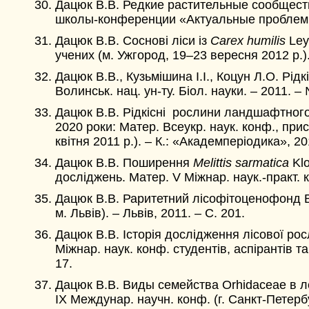
Дацюк В.В. Редкие растительные сообществ
школы-конференции «Актуальные проблемы г
Дацюк В.В. Соснові ліси із
Carex humilis
Ley
учених (м. Ужгород, 19–23 вересня 2012 р.)
Дацюк В.В.,
Кузьмiшина I.I., Коцун Л.О. Рід
Волинськ. нац. ун-ту. Біол. науки. – 2011. –
Дацюк В.В. Рідкісні рослини ландшафтного 
2020 роки: Матер. Всеукр. наук. конф., прис
квітня 2011 р.). – К.: «Академперіодика», 20
Дацюк В.В. Поширення
Melit
t
is sarmatica
Klo
досліджень. Матер. V Міжнар. наук.-практ. ко
Дацюк В.В. Раритетний лісофітоценофонд Вол
м. Львів). – Львів, 2011. – С. 201.
Дацюк В.В. Історія дослідження лісової рос
Міжнар. наук. конф. студентів, аспірантів т
17.
Дацюк В.В. Виды семейства Orhidaceae в л
ІХ Междунар. научн. конф. (г. Санкт-Петербу