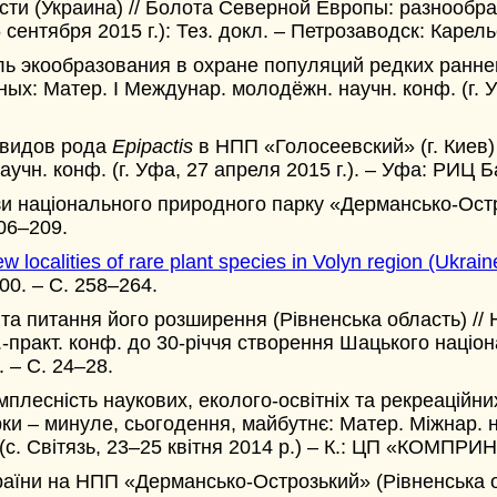
ти (Украина) // Болота Северной Европы: разнообра
сентября 2015 г.): Тез. докл. – Петрозаводск: Карел
оль экообразования в охране популяций редких ранн
х: Матер. I Междунар. молодёжн. научн. конф. (г. У
а видов рода
Е
pipactis
в НПП «Голосеевский» (г. Киев)
чн. конф. (г. Уфа, 27 апреля 2015 г.). – Уфа: РИЦ Б
ози національного природного парку «Дермансько-Ост
206–209.
w localities of rare plant species in Volyn region (Ukrain
00. – С. 258–264.
 питання його розширення (Рівненська область) // 
-практ. конф. до 30-річчя створення Шацького націон
 – С. 24–28.
мплесність наукових, еколого-освітніх та рекреаційн
рки – минуле, сьогодення, майбутнє: Матер. Міжнар. н
с. Світязь, 23–25 квітня 2014 р.) – К.: ЦП «КОМПРИНТ
аїни на НПП «Дермансько-Острозький» (Рівненська обл