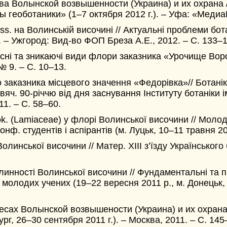
а Волынской возвышенности (Украина) и их охрана /
еоботаники» (1–7 октября 2012 г.). – Уфа: «МедиаП
ss. на Волинській височині // Актуальні проблеми бот
. – Ужгород: Вид-во ФОП Бреза А.Е., 2012. – С. 133–1
кісні та зникаючі види флори заказника «Урочище Воро
 № 9. – С. 10–13.
заказника місцевого значення «Федорівка»// Ботаніка
вяч. 90-річчю від дня заснування Інституту ботаніки і
11. – С. 58–60.
k. (Lamiaceae) у флорі Волинської височини // Молод
нф. студентів і аспірантів (м. Луцьк, 10–11 травня 2011
инської височини // Матер. ХІIІ з’їзду Українського
линності Волинської височини // Фундаментальні та пр
а молодих учених (19–22 вересня 2011 р., м. Донецьк, 
есах Волынской возвышености (Украина) и их охрана
рг, 26–30 сентября 2011 г.). – Москва, 2011. – С. 145