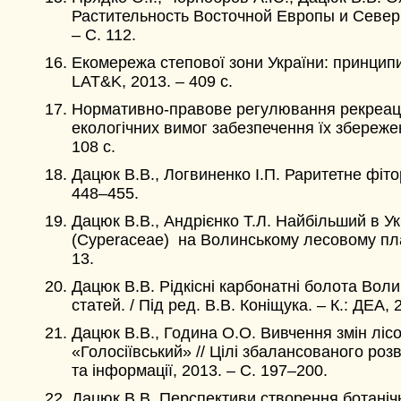
Растительность Восточной Европы и Северной
– С. 112.
Екомережа степової зони України: принципи с
LAT&K, 2013. – 409 с.
Нормативно-правове регулювання рекреацій
екологічних вимог забезпечення їх збереженн
108 с.
Дацюк В.В., Логвиненко І.П. Раритетне фітор
448–455.
Дацюк В.В., Андрієнко Т.Л. Найбільший в Ук
(Cyperaceae) на Волинському лесовому плато 
13.
Дацюк В.В. Рідкісні карбонатні болота Воли
статей. / Під ред. В.В. Коніщука. – К.: ДЕА, 
Дацюк В.В., Година О.О. Вивчення змін ліс
«Голосіївський» // Цілі збалансованого розв
та інформації, 2013. – С. 197–200.
Дацюк В.В. Перспективи створення ботанічн