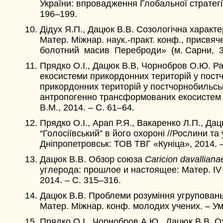
України: впровадження Глобальної стратегії 
196–199.
Дідух Я.П., Дацюк В.В. Созологічна характе
Матер. Міжнар. наук.-практ. конф., присвя
болотний масив Переброди» (м. Сарни, 3–5
Прядко О.І., Дацюк В.В, Чорнобров О.Ю. Ра
екосистеми прикордонних територій у постч
прикордонних територій у постчорнобильськи
антропогенно трансформованих екосистем пр
В.М., 2014. – С. 61–64.
Прядко О.І., Арап Р.Я., Вакаренко Л.П.,
Дац
“Голосіївський” в його охороні //Рослини та
Дніпропетровськ: ТОВ ТВГ «Куніца», 2014. –
Дацюк В.В. Обзор союза
Caricion davalliana
углерода: прошлое и настоящее: Матер. IV М
2014. – С. 315–316.
Дацюк В.В. Проблеми розуміння угруповань З
Матер. Міжнар. конф. молодих учених. – Ум
Прядко О.І., Чорнобров А.Ю., Дацюк В.В. 