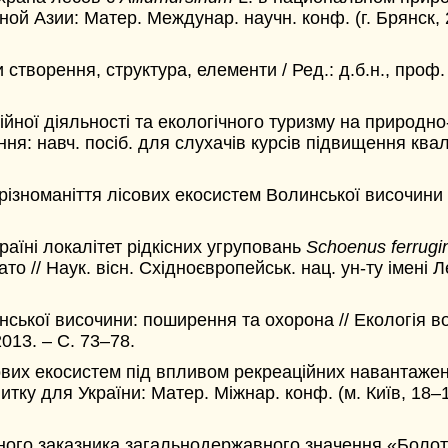
 Азии: Матер. Междунар. научн. конф. (г. Брянск, 29
творення, структура, елементи / Ред.: д.б.н., проф. Д
ної діяльності та екологічного туризму на природно
я: навч. посіб. для слухачів курсів підвищення кваліф
ізноманіття лісових екосистем Волинської височини // 
раїні локалітет рідкісних угруповань
Schoenus ferrugi
// Наук. вісн. Східноєвропейськ. нац. ун-ту імені Лес
нської височини: поширення та охорона // Екологія во
2013. – С. 73–78.
ових екосистем під впливом рекреаційних навантажен
итку для України: Матер. Міжнар. конф. (м. Київ, 18–1
ого заказника загальнодержавного значення «Болото 