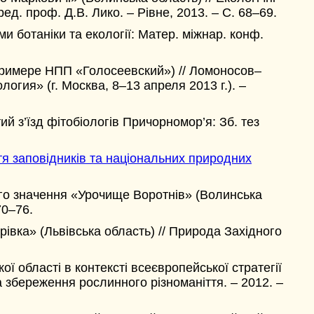
д. проф. Д.В. Лико. – Рівне, 2013. – C. 68–69.
и ботаніки та екології: Матер. міжнар. конф.
примере НПП «Голосеевский») // Ломоносов–
гия» (г. Москва, 8–13 апреля 2013 г.). –
тий з’їзд фітобіологів Причорномор’я: Зб. тез
тя заповідників та національних природних
го значення «Урочище Воротнів» (Волинська
70–76.
вка» (Львiвська область) // Природа Захiдного
ї області в контексті всеєвропейської стратегії
та збереження рослинного різноманіття. – 2012. –