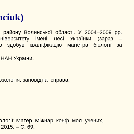
ciuk)
 району Волинської області. У 2004–2009 рр.
ніверситету імені Лесі Українки (зараз –
о здобув кваліфікацію магістра біології за
о НАН України.
озологія, заповідна справа.
логії: Матер. Міжнар. конф. мол. учених,
2015. – С. 69.