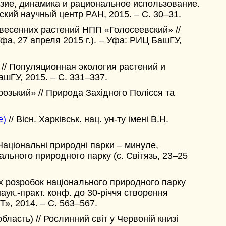
зие, динамика и рациональное использование.
ьский научный центр РАН, 2015. – С. 30–31.
евесенних растений НПП «Голосеевский» //
фа, 27 апреля 2015 г.). – Уфа: РИЦ БашГУ,
 // Популяционная экология растений и
ашГУ, 2015. – C. 331–337.
розький» // Природа Захiдного Полiсся та
e)
// Вісн. Харківськ. нац. ун-ту імені В.Н.
Національні природні парки – минуле,
ального природного парку (с. Світязь, 23–25
их розробок національного природного парку
аук.-практ. конф. до 30-річчя створення
», 2014. – С. 563–567.
асть) // Рослинний світ у Червоній книзі