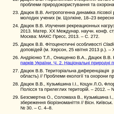
проблеми природокористування та охорона н
Дацюк В.В. Антропогенна динаміка лісової р
молодих учених (м. Щолкіне, 18–23 вересня 2
Дацюк В.В. Изучения рекреационных нагру
2013. Матер. ХХ Междунар. научн. конф. ст
Москва: МАКС Пресс, 2013. – С. 272.
Дацюк В.В. Фітоценотичні особливості
Clad
доповідей (м. Херсон, 25 квітня 2013 р.). – 
Андрієнко Т.Л., Онищенко В.А., Дацюк В.В.
парків України. Ч. 2. Національні природні 
Дацюк В.В. Територіальна диференціація р
область) // Проблеми екології та охорони пр
Дацюк В.В.,
Кузьмiшина I.I., Коцун Л.О
.
Флор
Полiсся та прилеглих територiй. – 2012. – 
Безсмертна О., Соломаха В., Кузьмішина І.,
збереження біорізноманіття // Вісн. Київськ
№ 30. – С. 4–8.