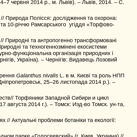
–7 червня 2014 р., м. Львів). – Львів, 2014. – С.
т // Природа Полісся: дослідження та охорона:
 та 10-річчю Рамсарського угіддя «Торфово-
 // Природні та антропогенно трансформовані
Природні та техногеннозмінені екосистеми
турно-функціональна організація природних і
ігів, Україна). – Чернігів: Видавець Лозовий
ирення
Galanthus nivalis
L. в м. Києві та роль НПП
 Дніпропетровськ, 25–26 листопада 2014 р.). –
еств// Торфяники Западной Сибири и цикл
августа 2014 г.). – Томск: Изд-во Томск. ун-та,
 // Актуальні проблеми ботаніки та екології:
ном парке «Голосеевский» (г. Киев, Украина) //