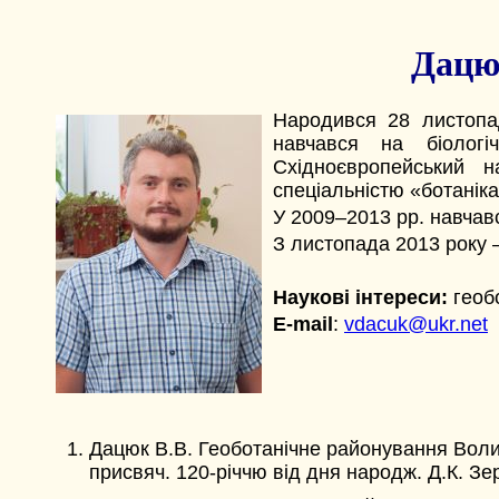
Дацю
Народився 28 листопад
навчався на біологі
Східноєвропейський н
спеціальністю «ботаніка 
У 2009–2013 рр. навчавс
З листопада 2013 року –
Наукові інтереси:
геобо
E-mail
:
vdacuk@ukr.net
Дацюк В.В. Геоботанічне районування Волинс
присвяч. 120-річчю від дня народж. Д.К. Зер