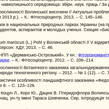
авколишнього середовища: збірн. наук. праць / За ре
ослинності Волинської височини // Актуальні проблем
013 р.). – К.: Фітосоціоцентр, 2013. – С. 145–146.
зок в национальных природных парках Украины (на 
удентов, аспирантов и молодых ученых. Секция «Биоло
ium mariscus
(L.) Pohl у Волинській області // V відкри
Херсон: ХДУ, 2013. – С. 46.
 НПП «Дермансько-Острозький». У кн.:
Фіторізноманіт
парки
. – К.: Фітосоціоцентр, 2012. – С. 206–214.
ослинності ботанічного заказника загальнодержавно
ироди техногенного регіону. – 2012. – № 1 (12). – С. 
истичнi особливостi ландшафтного заказника «Федорi
№ 8. – С. 123–126.
 Коцун Л., Корх Ю., Дацюк В. Птеридофлора Волинсько
. нац. ун-ту імені Тараса Шевченка. Сер. Інтродукція 