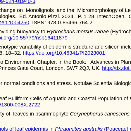
709-024-01940-3
hange on Monolignols and the Micromorphology of Leaf 
logies. Ed. Antonio Pizzi. 2024. P. 1-28. IntechOpen.
open.1004250
. ISBN: 978-0-85466-764-2.
roviding buoyancy to
Hydrocharis morsus-ranae
(Hydrocha
doi.org/10.55779/nsb16411879
ypic variability of epidermis structure and silicon incl
98: 18–32.
https://doi.org/10.46341/PI2023001
to Environment. Chapter, in the Book: Advances in Pla
Princes Gate Court, London, SW7 2QJ, UK.
http://dx.do
r normal conditions and stress. Notulae Scientia Biologic
af Bulliform Cells of Aquatic and Coastal Population of
30/1300-008X.2722
ity of leaves in psammophyte
Corynephorus canescens
ls of leaf epidermis in
Phragmites australis
(Poaceae) of