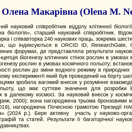
Олена Макарівна (Olena M. N
ий науковий співробітник відділу клітинної біології
на біологія», старший науковий співробітник. Відом
торка і співавторка 240 наукових праць, зокрема шести
х, що індексуються в ORCID ID, ResearchGate, G
няних форумах, де представляла результати наукови
епція біогенезу клітинних стінок рослин в умовах м
генезу рослин в умовах космічного польоту; встанов
ійкості рослин до зміни водного режиму в природних
ому експерименті який був проведений на борту шаттла
цями зробила вагомий внесок у розуміння взаємодії 
ольоту, що має суттєве значення для розробки 
х в далекому космосі. За науковий внесок у космі
риж, 2000); вона нагороджена трьома бронзовими м
019), нагороджена Почесною грамотою Президії НА
а» (2024 р.). Бере активну участь у науково-орган
афій та статей. Результати її багаторічної науково
идавництвах.