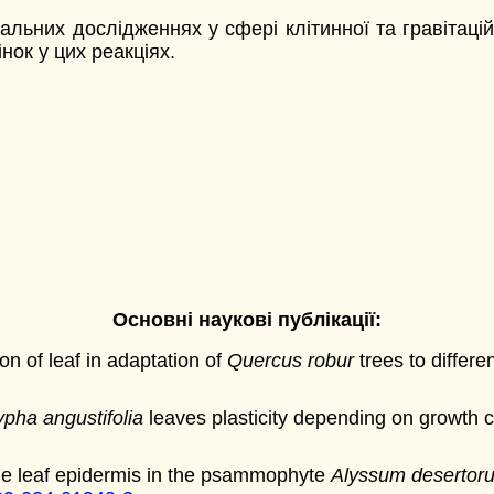
ьних дослідженнях у сфері клітинної та гравітаційно
інок у цих реакціях.
Основні наукові публікації:
n of leaf in adaptation of
Quercus robur
trees to differe
ypha angustifolia
leaves plasticity depending on growth c
he leaf epidermis in the psammophyte
Alyssum desertor