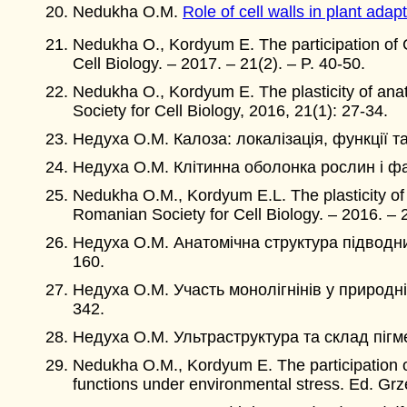
Nedukha O.M.
Role of cell walls in plant adapt
Nedukha O., Kordyum E. The participation of
Cell Biology. – 2017. – 21(2). – P. 40-50.
Nedukha O., Kordyum E. The plasticity of anato
Society for Cell Biology, 2016, 21(1): 27-34.
Недуха О.М. Калоза: локалізація, функції та 
Недуха О.М. Клітинна оболонка рослин і фак
Nedukha O.M., Kordyum E.L. The plasticity of a
Romanian Society for Cell Biology. – 2016. – 2
Недуха О.М. Анатомічна структура підводн
160.
Недуха О.М. Участь монолігнінів у природн
342.
Недуха О.М. Ультраструктура та склад пігм
Nedukha O.M., Kordyum E. The participation of 
functions under environmental stress. Ed. Grzes