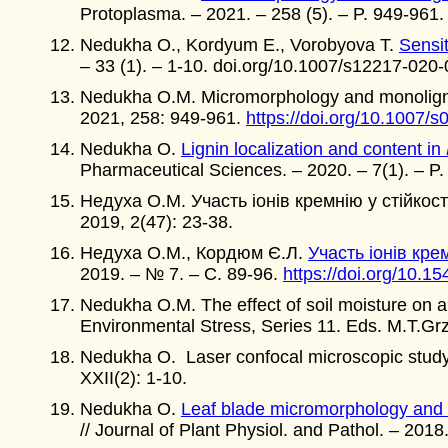
Protoplasma. – 2021. – 258 (5). – P. 949-961
Nedukha O., Kordyum E., Vorobyova T.
Sensi
– 33 (1). – 1-10. doi.org/10.1007/s12217-020
Nedukha O.M. Micromorphology and monolignol
2021, 258: 949-961.
https://doi.org/10.1007/
Nedukha O.
Lignin localization and content in
Pharmaceutical Sciences. – 2020. – 7(1). – P.
Недуха O.M. Участь іонів кремнію у стійкос
2019, 2(47): 23-38.
Недуха О.М., Кордюм Є.Л.
Участь іонів кре
2019. – № 7. – С. 89-96.
https://doi.org/10.1
Nedukha O.M. The effect of soil moisture on a
Environmental Stress, Series 11. Eds. M.T.Gr
Nedukha O. Laser confocal microscopic study o
ХХІІ(2): 1-10.
Nedukha O.
Leaf blade micromorphology and t
// Journal of Plant Physiol. and Pathol. – 2018