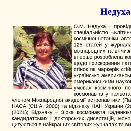
Недуха
О.М. Недуха – провідн
спеціальністю «Клітин
космічної ботаніки, ав
125 статей у журнала
міжнародних та вітчиз
вперше розроблена конц
щодо прискорення пато
стінок як маркерів ст
українсько-американськ
американськими науков
умовах космічного п
космонавтів у польота
членом Міжнародної академії астронавтики (Па
НАСА (США, 2000) та відзнаку НАН України (2
(2021); Відзнаку – Зірка космонавта Каденюк
кандидатських і докторських дисертацій, моногр
цитуються в найкращих світових журналах та в