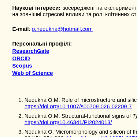
Наукові інтереси:
зосереджені на експериментал
на зовнішні стресові впливи та ролі клітинних ст
E-mail
:
o.nedukha@hotmail.com
Персональні профілі:
ResearchGate
ORCID
Scopus
Web of Science
Nedukha О.M. Role of microstructure and silico
https://doi.org/10.1007/s00709-026-02209-7
Nedukha O.M. Structural-functional signs of
T
https://doi.org/10.46341/PI2024013/
Nedukha O. Micromorphology and silicon of t