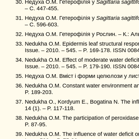
Недуха О.М. Гетерофілія у
Sagittaria sagittif
– C. 447-455.
Недуха О.М. Гетерофілія у
Sagittaria sagittif
– C. 596-603.
Недуха О.М. Гетерофілія у Рослин. – К.: Аль
Nedukha O.M. Epidermis leaf structural respon
Issue. – 2010. – 545. – P. 169-178. ISSN 008
Nedukha O.M. Effect of moderate water deficit o
Issue. – 2010. – 545. – P. 179-190. ISSN 008
Недуха О.М. Вміст і форми целюлози у лис
Nedukha O.M. Constant water environment and p
P. 189-203.
Nedukha O., Kordyum E., Bogatina N. The influe
14 (1). – P. 117-118.
Nedukha O.M. The participation of peroxidase i
P. 87-95.
Nedukha O.M. The influence of water deficit on