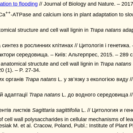
ation to flooding
// Journal of Biology and Nature. – 2017.
++
 Ca
-ATPase and calcium ions in plant adaptation to slo
mical structure and cell wall lignin in
Trapa natans
adap
синтез в рослинних клітинах // Цитологія і генетика. 
тори середовища. – Київ: Альтерпрес, 2015. – 289 с. 
natomical structute and cell wall lignin in
Trapa natans
0 (1). – P. 27-34.
их органів
Trapa natans
L. у зв’язку з екологією виду /
ій адаптації
Trapa natans
L. до водного середовища // 
ентів листків
Sagittaria sagittifolia
L. // Цитология и гене
cell wall polysaccharides in cellular mechanisms of leaf 
iak M. et al. Cracow, Poland, Publ.: Institute of Plant P