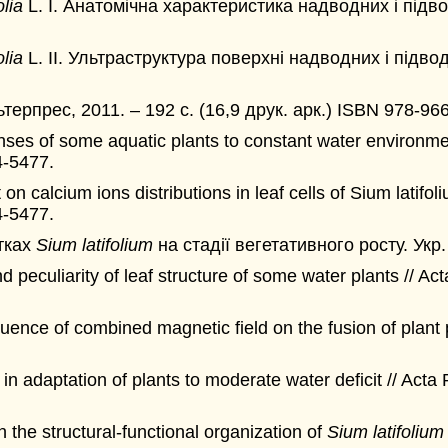
olia
L. І. Анатомічна характеристика надводних і підводн
olia
L. ІІ. Ультраструктура поверхні надводних і підводн
терпрес, 2011. – 192 с. (16,9 друк. арк.) ISBN 978-96
ses of some aquatic plants to constant water environmen
4-5477.
n calcium ions distributions in leaf cells of Sium latifo
4-5477.
тках
Sium latifolium
на стадії вегетативного росту. Укр.
eculiarity of leaf structure of some water plants // Ac
nce of combined magnetic field on the fusion of plant pr
n adaptation of plants to moderate water deficit // Acta
 the structural-functional organization of
Sium latifolium