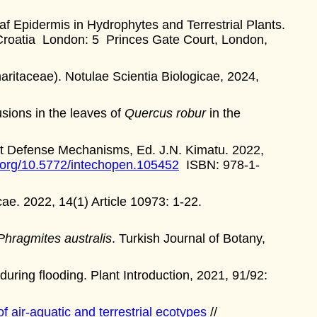
Epidermis in Hydrophytes and Terrestrial Plants.
 Croatia London: 5 Princes Gate Court, London,
ritaceae). Notulae Scientia Biologicae, 2024,
usions in the leaves of
Quercus robur
in the
nt Defense Mechanisms, Ed. J.N. Kimatu. 2022,
i.org/10.5772/intechopen.105452
ISBN: 978-1-
ae. 2022, 14(1) Article 10973: 1-22.
Phragmites australis
. Turkish Journal of Botany,
during flooding. Plant Introduction, 2021, 91/92:
 air-aquatic and terrestrial ecotypes
//