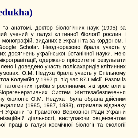
edukha)
 та анатомі, доктор біологічних наук (1995) за
ий учений у галузі клітинної біології рослин і
 монографій, виданих в Україні та за кордоном, і
oogle Scholar. Неодноразово брала участь у
х досягнень української ботанічної науки. Нею
ікрогравітації, одержано пріоритетні результати
лено і доведено участь полісахаридів клітинних
 умовах. О.М. Недуха брала участь у Спільному
 Колумбія у 1997 р. під час 87-ї місії. Разом із
патогенних грибів з рослинами, які зростали в
Біорегенеративних Систем Життєзабезпечення
чну біологію О.М. Недуха була обрана дійсним
едалями (1985, 1987, 1988), отримала відзнаку
Н України та Грамотою Верховної Ради України
ізаційній діяльності, виступаючи рецензентом
ї праці в галузі космічної біології та екології