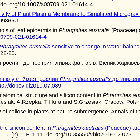
. doi.org/10.1007/s00709-021-01614-4
tivity of Plant Plasma Membrane to Simulated Microgravi
-09865-1
s of leaf epidermis in
Phragmites australis
(Poaceae) of
s00709-021-01614-4
Phragmites australis
sensitive to change in water balan
 22-28.
ті рослин до несприятливих факторів. Вісник Харківсь
мнію у стійкості рослин
Phragmites australis
до зниженн
5407/dopovidi2019.07.089
natomical structure and silicon content in
Phragmites aus
zesiak, A.Rzepka, T Hura and S.Grzesiak. Cracow, Poland
f callose in plants at nature submergence. Annals of t
he silicon content in
Phragmites australis
(Poaceae) are 
. – 6 (2). – P. 1-11. doi.org/10.35550/vbio2019.02.023