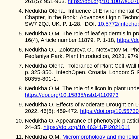
261(5): 951-963.
https://doi.org/10.1007/s00
Nedukha Olena. Influence of Environmental C
Chapter, in the Book: Advances Lignin Techno
SW7 2QJ, UK. P. 1-28. DOI:
10.5772/intech
Nedukha O.M. The role of leaf epidermis in p
16(4), Article number 11879. P. 1-18,
https://
Nedukha O., Zolotareva O., Netsvetov M. Phenot
Feofaniya Park. Plant Introduction, 2023, 97/
Nedukha Olena Tolerance of Plant Cell Wall 
p. 325-350. IntechOpen. Croatia London: 5 
80355-801-1.
Nedukha O.M. The role of silicon in plant unde
https://doi.org/10.15835/nsb14110973
Nedukha O. Effects of Moderate Drought on Le
2022, 46(5): 459-472.
https://doi.org/10.557
Nedukha O. Appearance of phenotypic plastic
24–35.
https://doi.org/10.46341/PI2021011
Nedukha O.M.
Micromorphology and monoligno