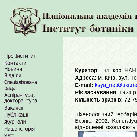
Куратор
– чл.-кор. НАН 
Адреса
: м. Київ, вул. 
E-mail:
ksya_net@ukr.ne
Рік заснування
: 1924 р
Кількість зразків
: 72 7
Ліхенологічний гербарі
Безніс, 2002; Kondraty
відношенні охоплюють т