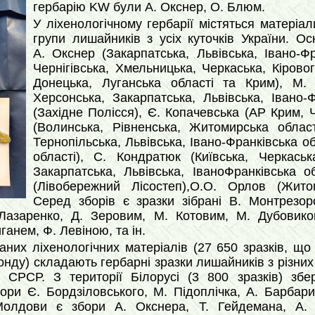
гербарію KW були А. Окснер, О. Блюм.
У ліхенологічному гербарії містяться матеріа
групи лишайників з усіх куточків України. О
А. Окснер (Закарпатська, Львівська, Івано-Фр
Чернігівська, Хмельницька, Черкаська, Кірово
Донецька, Луганська області та Крим), М. 
Херсонська, Закарпатська, Львівська, Івано-
(Західне Полісся), Є. Копачевська (АР Крим, Ч
(Волинська, Рівненська, Житомирська област
Тернопільська, Львівська, Івано-Франківська об
області), С. Кондратюк (Київська, Черкаська
Закарпатська, Львівська, ІваноФранківська о
(Лівобережний Лісостеп),О.О. Орлов (Жито
Серед зборів є зразки зібрані В. Монтрезор
 Лазаренко, Д. Зеровим, М. Котовим, М. Дубовик
ганем, Ф. Левіною, та ін.
аних ліхенологічних матеріалів (27 650 зразків, що
онду) складають гербарні зразки лишайників з різних
СРСР. З території Білорусі (3 800 зразків) збер
ори Є. Бордзіловського, М. Підоплічка, А. Барбар
олдови є збори А. Окснера, Т. Гейдемана, А. 