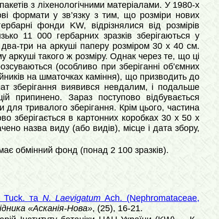
 пакетів з ліхенологічними матеріалами. У 1980-х
ові формати у зв’язку з тим, що розміри
нових
рбарні фонди KW, відрізнялися від розмірів
зько 11 000 гербарних зразків зберігаються у
два-три на аркуші паперу розміром 30 х 40 см.
 аркуші такого ж розміру. Однак через те, що ці
розсуваються (особливо при зберіганні об’ємних
йників на шматочках каміння), що призводить до
мат зберігання виявився невдалим, і подальше
цій припинено. Зараз поступово відбувається
и для тривалого зберігання. Крім цього, частина
ово зберігається в картонних коробках 30 х 50 х
чено назва виду (або видів), місце і дата збору,
 має обмінний фонд (понад 2 100 зразків).
) Tuck. та
N. Laevigatum
Ach. (Nephromataceae,
ідника «Асканія-Нова»
, (25), 16-21.