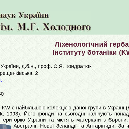
Ліхенологічний герба
Інституту ботаніки (K
України, д.б.н., проф. C.Я. Кондратюк
Терещенківська, 2
t
.
50
й KW є найбільшою колекцією даної групи в Україні (
uk, 1993). Його фонди на сьогодні налічують пона
ериторію України та містять матеріали з Європи, 
Австралії, Нової Зеландії та Антарктиди. За