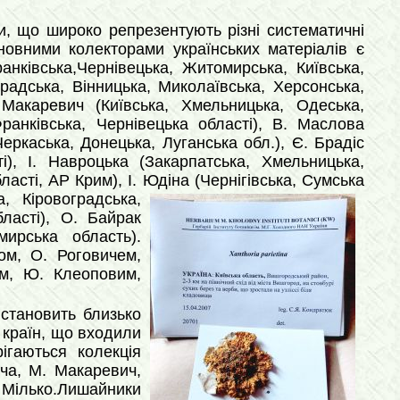
ли, що широко репрезентують різні систематичні
сновними колекторами українських матеріалів є
анківська,Чернівецька, Житомирська, Київська,
градська, Вінницька, Миколаївська, Херсонська,
Макаревич (Київська, Хмельницька, Одеська,
Франківська, Чернівецька області), В. Маслова
еркаська, Донецька, Луганська обл.), Є. Брадіс
і), І. Навроцька (Закарпатська, Хмельницька,
ласті, АР Крим), І. Юдіна (Чернігівська, Сумська
, Кіровоградська,
бласті), О. Байрак
мирська область).
ом, О. Роговичем,
ом, Ю. Клеоповим,
 становить близько
 країн, що входили
ігаються колекція
ича, М. Макаревич,
Мілько.Лишайники