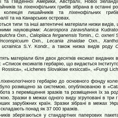
ої та Південної Америки, Австралії, Нової Зеланді
айників та ліхенофільних грибів зібрана в останні р
, колекція лишайників та ліхенофільних грибі
алії та на Канарських островах.
ься типи та інші автентичні матеріали низки видів,
іжними науковцями:
Acarospora zaravshanica
Kudrat
pulchra
Oxn.,
Caloplaca ferganensis
Tomin.,
C. oxneri
S
inconspicuum
Oxn.,
Lecania zinaidae
Oxn.,
Xantho
 ucrainica
S.Y. Kondr., а також низка видів роду
C
тять матеріали біля двох десятків ексикат виданих в
 «Список ексикатів гербарію, що видається Інституто
Rossica», «Lichenes Slovakiae exsiccati», «Fungi Lich
 ліхенологічного гербарію до основного фонду коле
було розміщено за системою, опублікованою в «Cata
бота з переміщення зразків та розміщення їх за р
кою. Зразки в межах одного виду згруповані в три гр
ших зарубіжних країн. Зразки зібрані в межах Укр
складають понад як 37 000 зразків.
ників зберігаються у стандартних паперових паке