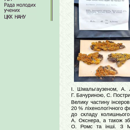
І. Шмальгаузеном, А.
Г. Бачуриною, С. Постри
Велику частину інсеров
20 % ліхенологічного ф
до складу колишнього 
А. Окснера, а також зб
О. Ромс та інші. З М