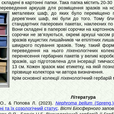
 складені в картонні папки. Така папка містить 20-30
переведення аркушів для розміщення зразків на н
металевих шаф, до яких було переміщено ге
дерев’яних шаф, які були до того. Тому бли
стандартних паперових пакетах, наклеєних по 
Вони складені в паперові сорочки на картонному
сорочки не зв’язуються, окремі аркуші часом 
зразків кущистих лишайників чи епілітних лиша
швидкого псування зразків. Тому, такий фор
переведення на нього ліхенологічних колек
перенесення гербарних пакетів у великі коробк
зразків, що підготовлена для інсерації тимчас
13 см. Кожен зразок має етикетку, на якій позна
прізвище колектора чи автора визначення.
Крім основної колекції ліхенологічний гербарій
Література
О., & Попова Л. (2023).
Nephroma bellum
(Spreng.
їні та їх созологічний статус
.
Вісті Біосферного запов