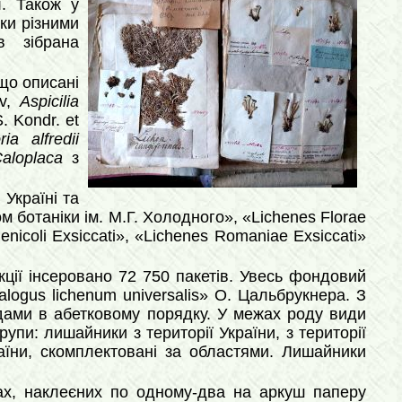
ї. Також у
оки різними
в зібрана
 що описані
ov,
Aspicilia
. Kondr. et
ria alfredii
aloplaca
з
 Україні та
м ботаніки ім. М.Г. Холодного», «Lichenes Florae
enicoli Exsiccati», «Lichenes Romaniae Exsiccati»
кції інсеровано 72 750 пакетів. Увесь фондовий
logus lichenum universalis» О. Цальбрукнера. З
одами в абетковому порядку. У межах роду види
упи: лишайники з території України, з території
аїни, скомплектовані за областями. Лишайники
тах, наклеєних по одному-два на аркуш паперу