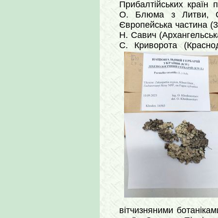
Прибалтійських країн п
О. Блюма з Литви, С.
Європейська частина (34
Н. Савич (Архангельськ
С. Криворота (Красно
вітчизняними ботаніками