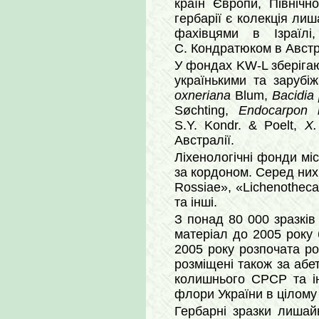
країн Європи, Північн
гербарії є колекція лиш
фахівцями в Ізраїлі
С. Кондратюком в Австр
У фондах KW-L зберігают
українькими та заруб
oxneriana
Blum,
Bacidia 
Søchting,
Endocarpon 
S.Y. Kondr. & Poelt,
X.
Австралії.
Ліхенологічні фонди міс
за кордоном. Серед них:
Rossiae», «Lichenotheca 
та інші.
З понад 80 000 зразків
матеріал до 2005 року 
2005 року розпочата ро
розміщені також за абет
колишнього СРСР та ін
флори України в цілому 
Гербарні зразки лишай