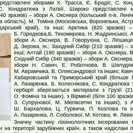
редставлені зборами Х. Трасса, Є. Брадіс, С. Кон
 Кондратюка з Латвії. Широко представлені ма
0 зразків) – збори А. Окснера (Кольський п-в, Ленін
а область), М. Томіна (Московська, Воронезька, Астр
дарський край), та інші; Арктика (820 зразків) 
Б. Городкова,Б. Тихомирова, Н. Жадринської, А.
збори А. Окснера, В. Говорухіна, С. Ліпшиця
Д. Зерова, ін.; Західний Сибір (210 зразків) –
інші; Алтай (180 зразків) – збори А. Окснера, 
Східний Сибір (340 зразків) – збори А. Окснера, 
збори Н. Савич, Е. Роботнова, В. Шелудяк
М. Аврамчика, В. Олександрової та інших; Камч
Хабаровський та Приморський край (більше 9
А. Лазаренка, Б. Колеснікова, С. Кондратюка т
гербарії зберігаються матеріали з Грузії (2
О. Фоміна та інших), з Вірменії (біля 100 зразк
З. Супрунової, М. Меліксетян та інших), з 
Ш. Бархалова, Ц. Гурвича, П. Козлова та ін
А. Лазаренка, Л. Соболєвої, М. Котова, Ф. Леві
Значну частину ліхенологічних інсерованих м
 на території зарубіжних країн, а також надіслані 