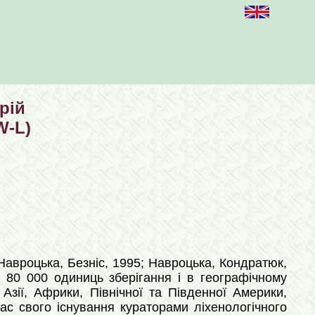
рій
W-L)
Навроцька, Безніс, 1995; Навроцька, Кондратюк,
д 80 000 одиниць зберігання і в географічному
Азії, Африки, Північної та Південної Америки,
 час свого існування кураторами
ліхенологічного