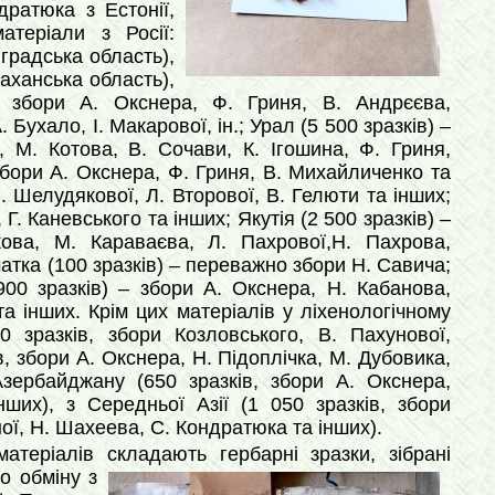
дратюка з Естонії,
теріали з Росії:
градська область),
аханська область),
– збори А. Окснера, Ф. Гриня, В. Андрєєва,
 Бухало, І. Макарової, ін.; Урал
(5 500 зразків) –
, М. Котова, В. Сочави, К. Ігошина, Ф. Гриня,
 збори А. Окснера, Ф. Гриня, В. Михайличенко та
В. Шелудякової, Л. Вторової, В. Гелюти та інших;
Г. Каневського та інших; Якутія (2 500 зразків) –
ова, М. Караваєва, Л. Пахрової,Н. Пахрова,
атка (100 зразків) – переважно збори Н. Савича;
00 зразків) – збори А. Окснера, Н. Кабанова,
а інших. Крім цих матеріалів у ліхенологічному
10 зразків, збори Козловського, В. Пахунової,
ів, збори А. Окснера, Н. Підоплічка, М. Дубовика,
Азербайджану (650 зразків, збори А. Окснера,
ших), з Середньої Азії (1 050 зразків, збори
ної, Н. Шахеева, С. Кондратюка та інших).
атеріалів складають гербарні зразки, зібрані
по обміну з